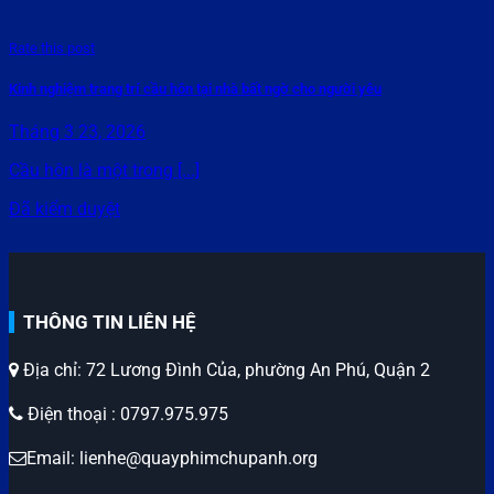
Rate this post
Kinh nghiệm trang trí cầu hôn tại nhà bất ngờ cho người yêu
Tháng 3 23, 2026
Cầu hôn là một trong [...]
Đã kiểm duyệt
THÔNG TIN LIÊN HỆ
Địa chỉ: 72 Lương Đình Của, phường An Phú, Quận 2
Điện thoại : 0797.975.975
Email: lienhe@quayphimchupanh.org