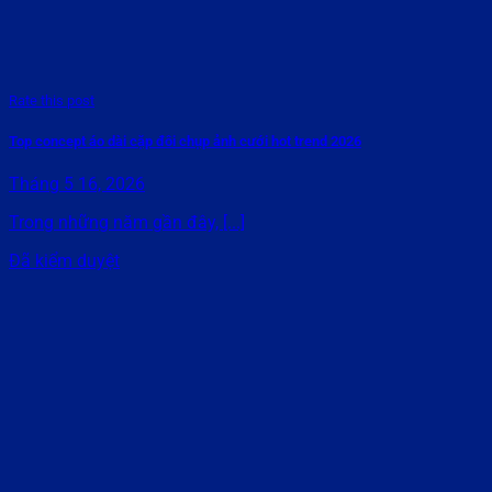
Rate this post
Top concept áo dài cặp đôi chụp ảnh cưới hot trend 2026
Tháng 5 16, 2026
Trong những năm gần đây, [...]
Đã kiểm duyệt