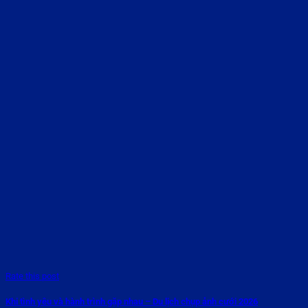
Rate this post
Khi tình yêu và hành trình gặp nhau – Du lịch chụp ảnh cưới 2026