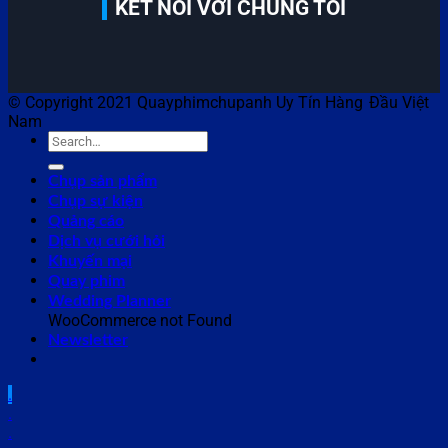
KẾT NỐI VỚI CHÚNG TÔI
© Copyright 2021 Quayphimchupanh Uy Tín Hàng Đầu Việt
Nam
Chụp sản phẩm
Chụp sự kiện
Quảng cáo
Dịch vụ cưới hỏi
Khuyến mại
Quay phim
Wedding Planner
WooCommerce not Found
Newsletter
.
.
.