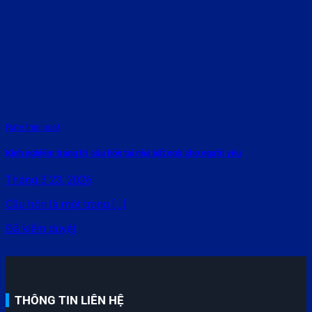
Rate this post
Kinh nghiệm trang trí cầu hôn tại nhà bất ngờ cho người yêu
Tháng 3 23, 2026
Cầu hôn là một trong [...]
Đã kiểm duyệt
THÔNG TIN LIÊN HỆ