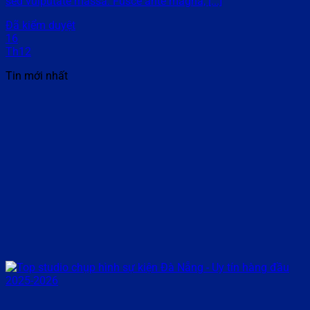
sed vulputate massa. Fusce ante magna, [...]
Đã kiểm duyệt
16
Th12
Tin mới nhất