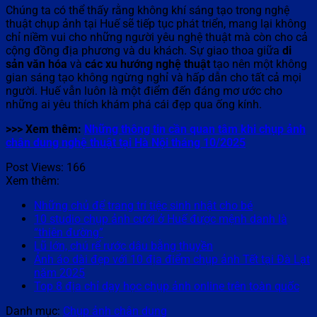
Chúng ta có thể thấy rằng không khí sáng tạo trong nghệ
thuật chụp ảnh tại Huế sẽ tiếp tục phát triển, mang lại không
chỉ niềm vui cho những người yêu nghệ thuật mà còn cho cả
cộng đồng địa phương và du khách. Sự giao thoa giữa
di
sản văn hóa
và
các xu hướng nghệ thuật
tạo nên một không
gian sáng tạo không ngừng nghỉ và hấp dẫn cho tất cả mọi
người. Huế vẫn luôn là một điểm đến đáng mơ ước cho
những ai yêu thích khám phá cái đẹp qua ống kính.
>>> Xem thêm:
Những thông tin cần quan tâm khi chụp ảnh
chân dung nghệ thuật tại Hà Nội tháng 10/2025
Post Views:
166
Xem thêm:
Những chủ để trang trí tiệc sinh nhật cho bé
10 studio chụp ảnh cưới ở Huế được mệnh danh là
“thiên đường”
Lũ lớn, chú rể rước dâu bằng thuyền
Ảnh áo dài đẹp với 10 địa điểm chụp ảnh Tết tại Đà Lạt
năm 2025
Top 8 địa chỉ dạy học chụp ảnh online trên toàn quốc
Danh mục:
Chụp ảnh chân dung