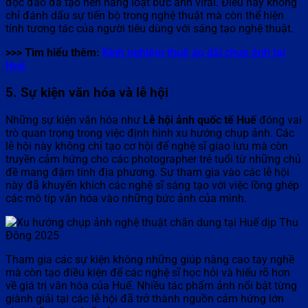
độc đáo đã tạo nên hàng loạt bức ảnh viral. Điều này không
chỉ đánh dấu sự tiến bộ trong nghệ thuật mà còn thể hiện
tính tương tác của người tiêu dùng với sáng tạo nghệ thuật.
>>> Tìm hiểu thêm:
Kinh nghiệm thuê áo dài chụp ảnh tại
Huế
5. Sự kiện văn hóa và lễ hội
Những sự kiện văn hóa như
Lễ hội ảnh quốc tế Huế
đóng vai
trò quan trọng trong việc định hình xu hướng chụp ảnh. Các
lễ hội này không chỉ tạo cơ hội để nghệ sĩ giao lưu mà còn
truyền cảm hứng cho các photographer trẻ tuổi từ những chủ
đề mang đậm tính địa phương. Sự tham gia vào các lễ hội
này đã khuyến khích các nghệ sĩ sáng tạo với việc lồng ghép
các mô típ văn hóa vào những bức ảnh của mình.
Tham gia các sự kiện không những giúp nâng cao tay nghề
mà còn tạo điều kiện để các nghệ sĩ học hỏi và hiểu rõ hơn
về giá trị văn hóa của Huế. Nhiều tác phẩm ảnh nổi bật từng
giành giải tại các lễ hội đã trở thành nguồn cảm hứng lớn