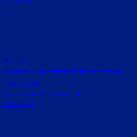
Rate this post
Bí kíp chụp ảnh chân dung ngoại cảnh cho người không biết tạo dáng
Tháng 3 30, 2026
Danh mụcXu hướng chính trong [...]
Đã kiểm duyệt