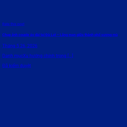
Rate this post
Chụp ảnh couple áo dài tại Đà Lạt – Lãng mạn giữa thành phố sương mù
Tháng 5 26, 2026
Danh mụcXu hướng chính trong [...]
Đã kiểm duyệt