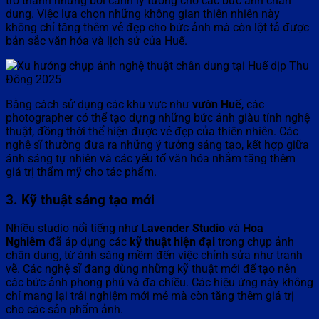
trở thành những bối cảnh lý tưởng cho các bức ảnh chân
dung. Việc lựa chọn những không gian thiên nhiên này
không chỉ tăng thêm vẻ đẹp cho bức ảnh mà còn lột tả được
bản sắc văn hóa và lịch sử của Huế.
Bằng cách sử dụng các khu vực như
vườn Huế
, các
photographer có thể tạo dựng những bức ảnh giàu tính nghệ
thuật, đồng thời thể hiện được vẻ đẹp của thiên nhiên. Các
nghệ sĩ thường đưa ra những ý tưởng sáng tạo, kết hợp giữa
ánh sáng tự nhiên và các yếu tố văn hóa nhằm tăng thêm
giá trị thẩm mỹ cho tác phẩm.
3. Kỹ thuật sáng tạo mới
Nhiều studio nổi tiếng như
Lavender Studio
và
Hoa
Nghiêm
đã áp dụng các
kỹ thuật hiện đại
trong chụp ảnh
chân dung, từ ánh sáng mềm đến việc chỉnh sửa như tranh
vẽ. Các nghệ sĩ đang dùng những kỹ thuật mới để tạo nên
các bức ảnh phong phú và đa chiều. Các hiệu ứng này không
chỉ mang lại trải nghiệm mới mẻ mà còn tăng thêm giá trị
cho các sản phẩm ảnh.