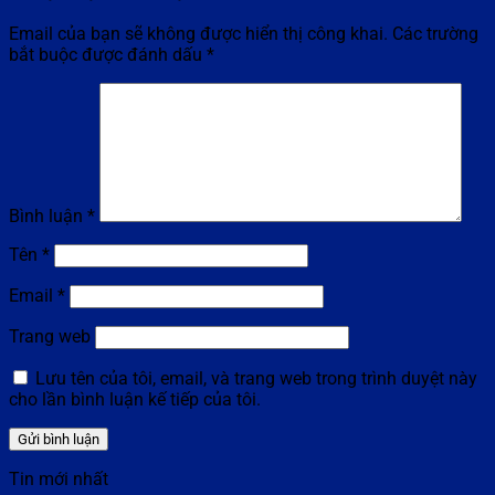
Email của bạn sẽ không được hiển thị công khai.
Các trường
bắt buộc được đánh dấu
*
Bình luận
*
Tên
*
Email
*
Trang web
Lưu tên của tôi, email, và trang web trong trình duyệt này
cho lần bình luận kế tiếp của tôi.
Tin mới nhất