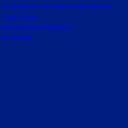
Ghi Trọn Khoảnh Khắc – Dịch Vụ Chụp Hình Sự Kiện 2026 Hot Nhất
Tháng 4 24, 2026
Danh mụcXu hướng chính trong [...]
Đã kiểm duyệt