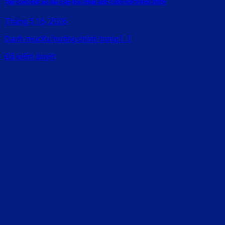
Top concept áo dài cặp đôi chụp ảnh cưới hot trend 2026
Tháng 5 16, 2026
Danh mụcXu hướng chính trong [...]
Đã kiểm duyệt