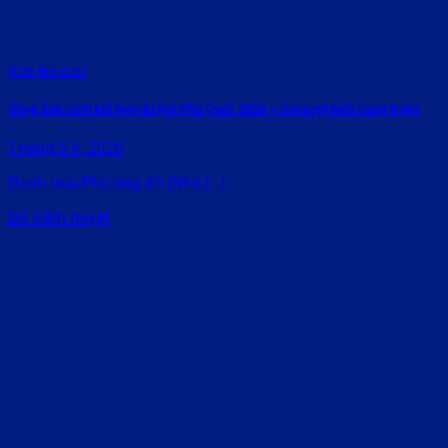
Rate this post
Chụp ảnh cưới kết hợp du lịch Phú Quốc 2026 – Concept biển sang trọng
Tháng 5 6, 2026
Danh mụcPhố ông đồ (Nhà [...]
Đã kiểm duyệt