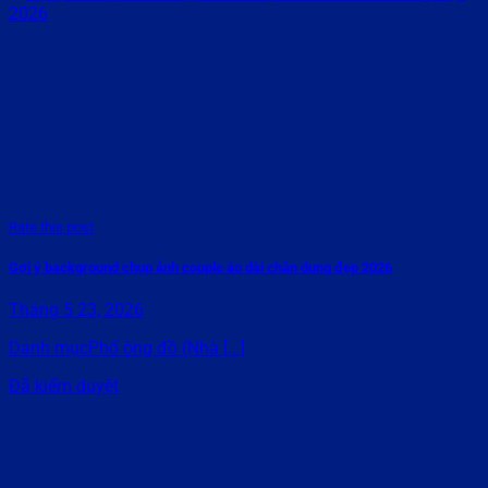
Rate this post
Gợi ý background chụp ảnh couple áo dài chân dung đẹp 2026
Tháng 5 23, 2026
Danh mụcPhố ông đồ (Nhà [...]
Đã kiểm duyệt