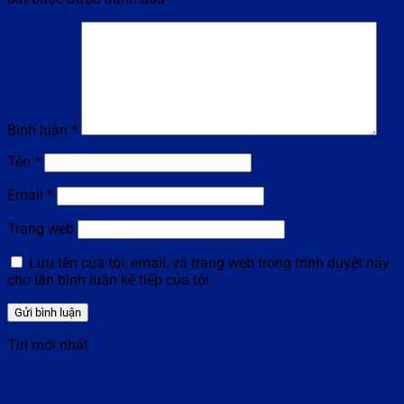
Bình luận
*
Tên
*
Email
*
Trang web
Lưu tên của tôi, email, và trang web trong trình duyệt này
cho lần bình luận kế tiếp của tôi.
Tin mới nhất