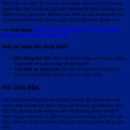
Đến đây vào dịp Tết, bạn sẽ cảm nhận được sự hối hả của
người dân khi chuẩn bị gửi gắm những lời chúc, những bưu
phẩm trong năm mới. Những bức ảnh tại đây không chỉ ghi
lại khoảnh khắc mà còn lưu giữ những kỷ niệm đáng nhớ.
>>> Xem thêm:
Chụp Ảnh Tết Xúng Xính Tại 10 Địa Điểm
Nổi Tiếng Tại Hà Nội Năm 2025
Một số mẹo khi chụp hình:
Đến đúng lúc
: Nên đến vào buổi sáng sớm hoặc chiều
muộn khi ánh sáng đẹp và bớt người.
Thể hiện sự tương tác
: Ghi lại những hành động gửi
thư, gửi bưu phẩm sẽ tạo nên sự chân thật.
Hồ Con Rùa
Hồ Con Rùa không chỉ đơn thuần là một địa điểm mà còn
mang đến không khí nhộn nhịp, rất thu hút giới trẻ vào mỗi
dịp Tết. Không gian xung quanh hồ thường được trang trí
thêm bằng hoa tươi và đèn lồng, tạo ra khung cảnh nổi bật.
Đây chính là chốn lý tưởng để chụp ảnh cùng bạn bè và gia
đình.