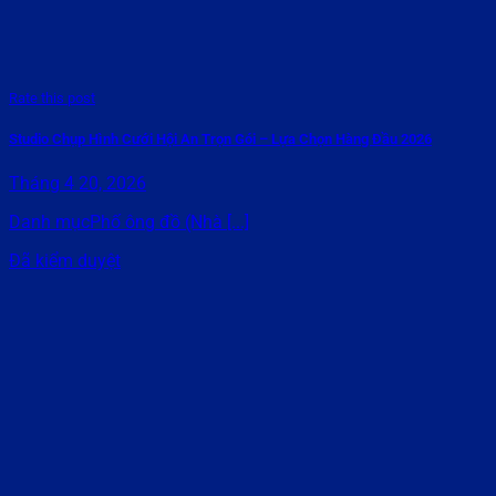
Rate this post
Studio Chụp Hình Cưới Hội An Trọn Gói – Lựa Chọn Hàng Đầu 2026
Tháng 4 20, 2026
Danh mụcPhố ông đồ (Nhà [...]
Đã kiểm duyệt