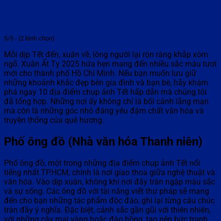
5/5 - (2 bình chọn)
Mỗi dịp Tết đến, xuân về, lòng người lại rộn ràng khắp xóm
ngõ. Xuân Ất Tỵ 2025 hứa hẹn mang đến nhiều sắc màu tươi
mới cho thành phố Hồ Chí Minh. Nếu bạn muốn lưu giữ
những khoảnh khắc đẹp bên gia đình và bạn bè, hãy khám
phá ngay 10 địa điểm chụp ảnh Tết hấp dẫn mà chúng tôi
đã tổng hợp. Những nơi ấy không chỉ là bối cảnh lãng mạn
mà còn là những góc nhỏ đáng yêu đậm chất văn hóa và
truyền thống của quê hương.
Phố ông đồ (Nhà văn hóa Thanh niên)
Phố ông đồ, một trong những địa điểm chụp ảnh Tết nổi
tiếng nhất TP.HCM, chính là nơi giao thoa giữa nghệ thuật và
văn hóa. Vào dịp xuân, không khí nơi đây tràn ngập màu sắc
và sự sống. Các ông đồ với tài năng viết thư pháp sẽ mang
đến cho bạn những tác phẩm độc đáo, ghi lại từng câu chúc
tràn đầy ý nghĩa. Đặc biệt, cảnh sắc gần gũi với thiên nhiên,
với những cây mai vàng hoặc đào hồng, tạo nên bức tranh