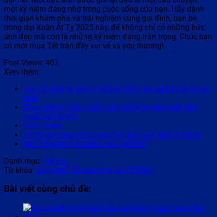
một kỷ niệm đáng nhớ trong cuộc sống của bạn. Hãy dành
thời gian khám phá và trải nghiệm cùng gia đình, bạn bè
trong dịp Xuân Ất Tỵ 2025 này, để không chỉ có những bức
ảnh đẹp mà còn là những kỷ niệm đáng trân trọng. Chúc bạn
có một mùa Tết tràn đầy vui vẻ và yêu thương!
Post Views:
407
Xem thêm:
Top 10 dịch vụ phục chế ảnh cũ uy tín tại Đà Nẵng cực
chất
Chụp ảnh kỷ niệm ngày cưới 2026 phong cách Hàn
Quốc tại Hà Nội
Yolo Hostel
10 studio chụp hình cưới đẹp đắm say nhất TPHCM
Nên chụp hình ở studio nào TpHCM?
Danh mục:
Tin tức
Từ khóa:
chụp ảnh Tết siêu đẹp tại TP.HCM
Bài viết cùng chủ đề: