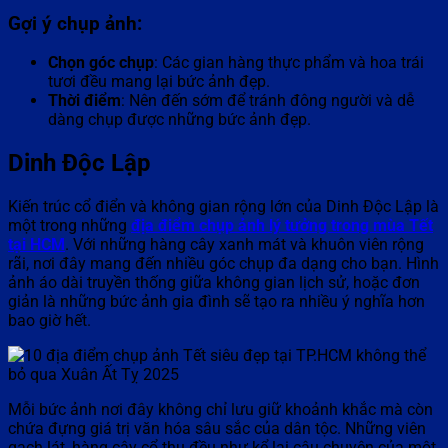
Gợi ý chụp ảnh:
Chọn góc chụp
: Các gian hàng thực phẩm và hoa trái
tươi đều mang lại bức ảnh đẹp.
Thời điểm
: Nên đến sớm để tránh đông người và dễ
dàng chụp được những bức ảnh đẹp.
Dinh Độc Lập
Kiến trúc cổ điển và không gian rộng lớn của Dinh Độc Lập là
một trong những
địa điểm chụp ảnh lý tưởng trong mùa Tết
tại HCM
. Với những hàng cây xanh mát và khuôn viên rộng
rãi, nơi đây mang đến nhiều góc chụp đa dạng cho bạn. Hình
ảnh áo dài truyền thống giữa không gian lịch sử, hoặc đơn
giản là những bức ảnh gia đình sẽ tạo ra nhiều ý nghĩa hơn
bao giờ hết.
Mỗi bức ảnh nơi đây không chỉ lưu giữ khoảnh khắc mà còn
chứa đựng giá trị văn hóa sâu sắc của dân tộc. Những viên
gạch lát, hàng cây cổ thụ đều như kể lại câu chuyện của một