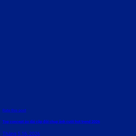
Rate this post
Top concept áo dài cặp đôi chụp ảnh cưới hot trend 2026
Tháng 5 16, 2026