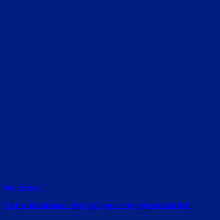
Rate this post
Ghi Trọn Khoảnh Khắc – Dịch Vụ Chụp Hình Sự Kiện 2026 Hot Nhất