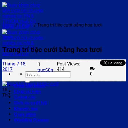
Skip
to
content
Home
/
Tin tức
/
Trang trí tiệc cưới bằng hoa tươi
Tin tức
Trang trí tiệc cưới bằng hoa tươi
Tháng 7 18,
Post Views:
2017
414
trucS0n
0
Chụp sản phẩm
18
Chụp sự kiện
Th7
Quảng cáo
Dịch vụ cưới hỏi
Khuyến mại
Quay phim
Wedding Planner