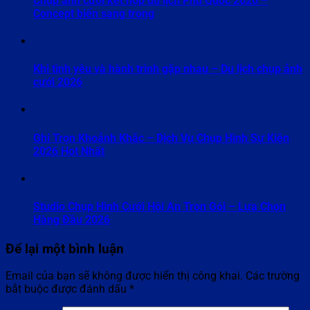
Chụp ảnh cưới kết hợp du lịch Phú Quốc 2026 –
Concept biển sang trọng
Khi tình yêu và hành trình gặp nhau – Du lịch chụp ảnh
cưới 2026
Ghi Trọn Khoảnh Khắc – Dịch Vụ Chụp Hình Sự Kiện
2026 Hot Nhất
Studio Chụp Hình Cưới Hội An Trọn Gói – Lựa Chọn
Hàng Đầu 2026
Để lại một bình luận
Email của bạn sẽ không được hiển thị công khai.
Các trường
bắt buộc được đánh dấu
*