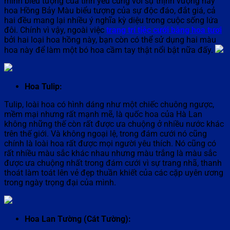
mình biểu tượng của tình yêu cùng với sự thịnh vượng hay
hoa Hồng Bảy Màu biểu tượng của sự độc đáo, đắt giá, cả
hai đều mang lại nhiều ý nghĩa kỳ diệu trong cuộc sống lứa
đôi. Chính vì vậy, ngoài việc
trang trí tiệc cưới bằng hoa tươi
bởi hai loại hoa hồng này, bạn còn có thể sử dụng hai màu
hoa này để làm một bó hoa cầm tay thật nổi bật nữa đấy.
Hoa Tulip:
Tulip, loài hoa có hình dáng như một chiếc chuông ngược,
mềm mại nhưng rất mạnh mẽ, là quốc hoa của Hà Lan
không những thế còn rất được ưa chuộng ở nhiều nước khác
trên thế giới. Và không ngoại lệ, trong đám cưới nó cũng
chính là loài hoa rất được mọi người yêu thích. Nó cũng có
rất nhiều màu sắc khác nhau nhưng màu trắng là màu sắc
được ưa chuộng nhất trong đám cưới vì sự trang nhã, thanh
thoát làm toát lên vẻ đẹp thuần khiết của các cặp uyên ương
trong ngày trọng đại của mình.
Hoa Lan Tường (Cát Tường):