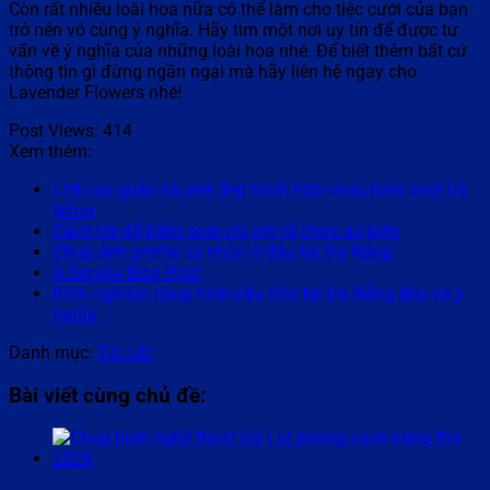
Còn rất nhiều loài hoa nữa có thể làm cho tiệc cưới của bạn
trở nên vô cùng ý nghĩa. Hãy tìm một nơi uy tín để được tư
vấn về ý nghĩa của những loài hoa nhé. Để biết thêm bất cứ
thông tin gì đừng ngần ngại mà hãy liên hệ ngay cho
Lavender Flowers nhé!
Post Views:
414
Xem thêm:
List các quán cà phê đẹp thích hợp chụp hình cưới Đà
Nẵng
Cách tốt để kiểm soát chi phí tổ chức sự kiện
Chụp ảnh profile cá nhân ở đâu tại Đà Nẵng
A Simple Blog Post
Kinh nghiệm chụp hình cầu hôn tại Đà Nẵng đẹp và ý
nghĩa
Danh mục:
Tin tức
Bài viết cùng chủ đề: