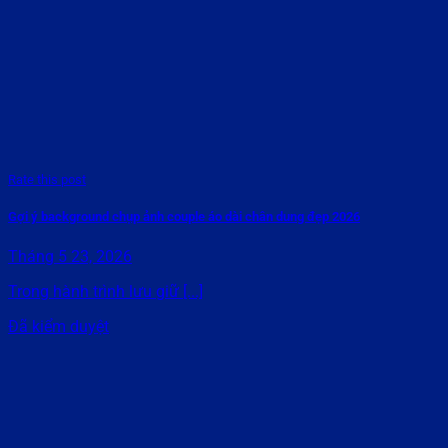
Rate this post
Gợi ý background chụp ảnh couple áo dài chân dung đẹp 2026
Tháng 5 23, 2026
Trong hành trình lưu giữ [...]
Đã kiểm duyệt