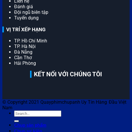
Liên hệ
Đánh giá
Đội ngũ biên tập
Tuyển dụng
VỊ TRÍ XẾP HẠNG
TP. Hồ Chí Minh
TP. Hà Nội
Đà Nẵng
Cần Thơ
Hải Phòng
KẾT NỐI VỚI CHÚNG TÔI
© Copyright 2021 Quayphimchupanh Uy Tín Hàng Đầu Việt
Nam
Chụp sản phẩm
Chụp sự kiện