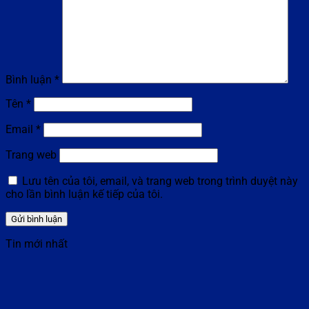
Bình luận
*
Tên
*
Email
*
Trang web
Lưu tên của tôi, email, và trang web trong trình duyệt này
cho lần bình luận kế tiếp của tôi.
Tin mới nhất