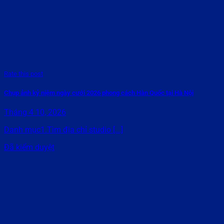
Rate this post
Chụp ảnh kỷ niệm ngày cưới 2026 phong cách Hàn Quốc tại Hà Nội
Tháng 4 10, 2026
Danh mục1.Tìm địa chỉ studio [...]
Đã kiểm duyệt