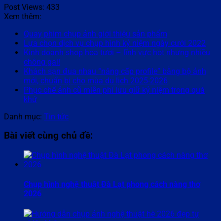
Post Views:
433
Xem thêm:
Quay phim chụp ảnh giới thiệu sản phẩm
Lựa chọn dịch vụ chụp hình kỷ niệm ngày cưới 2022
Kinh doanh shop hoa tươi – lĩnh vực hot nhưng nhiều
chông gai!
Khách sạn đua nhau “nâng cấp profile” bằng bộ ảnh
mới, chuẩn bị cho mùa du lịch 2025-2026
Phục chế ảnh cũ miễn phí lưu giữ kỷ niệm trong quá
khứ
Danh mục:
Tin tức
Bài viết cùng chủ đề:
Chụp hình nghệ thuật Đà Lạt phong cách nàng thơ
2026