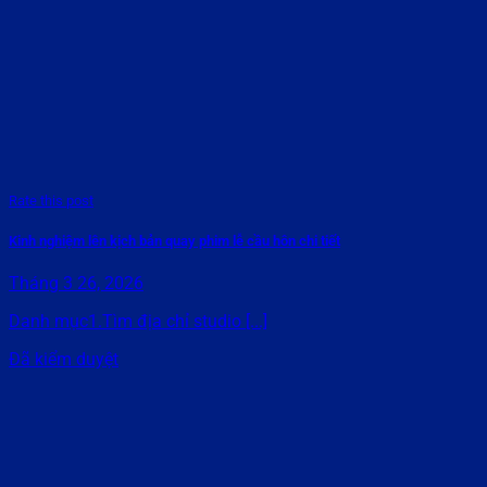
Rate this post
Kinh nghiệm lên kịch bản quay phim lễ cầu hôn chi tiết
Tháng 3 26, 2026
Danh mục1.Tìm địa chỉ studio [...]
Đã kiểm duyệt