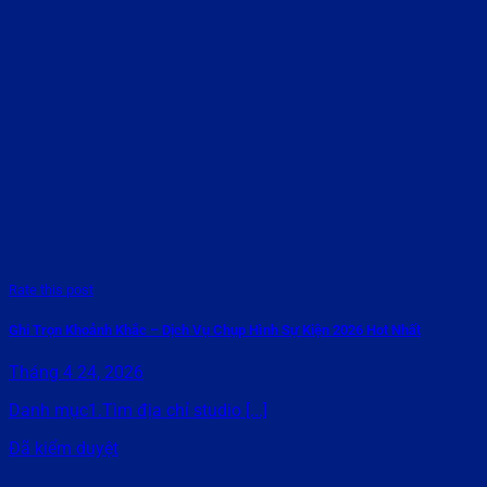
Rate this post
Ghi Trọn Khoảnh Khắc – Dịch Vụ Chụp Hình Sự Kiện 2026 Hot Nhất
Tháng 4 24, 2026
Danh mục1.Tìm địa chỉ studio [...]
Đã kiểm duyệt