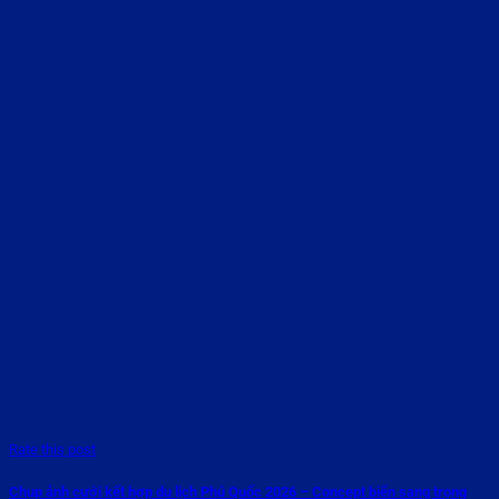
Rate this post
Chụp ảnh cưới kết hợp du lịch Phú Quốc 2026 – Concept biển sang trọng