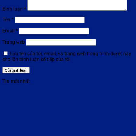
Bình luận
*
Tên
*
Email
*
Trang web
Lưu tên của tôi, email, và trang web trong trình duyệt này
cho lần bình luận kế tiếp của tôi.
Tin mới nhất