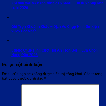
Khi tình yêu và hành trình gặp nhau – Du lịch chụp ảnh
cưới 2026
Ghi Trọn Khoảnh Khắc – Dịch Vụ Chụp Hình Sự Kiện
2026 Hot Nhất
Studio Chụp Hình Cưới Hội An Trọn Gói – Lựa Chọn
Hàng Đầu 2026
Để lại một bình luận
Email của bạn sẽ không được hiển thị công khai.
Các trường
bắt buộc được đánh dấu
*