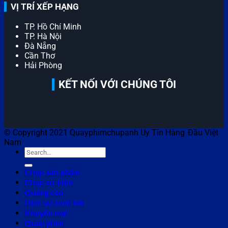
VỊ TRÍ XẾP HẠNG
TP. Hồ Chí Minh
TP. Hà Nội
Đà Nẵng
Cần Thơ
Hải Phòng
KẾT NỐI VỚI CHÚNG TÔI
© Copyright 2021 Quayphimchupanh Uy Tín Hàng Đầu Việt
Nam
Chụp sản phẩm
Chụp sự kiện
Quảng cáo
Dịch vụ cưới hỏi
Khuyến mại
Quay phim