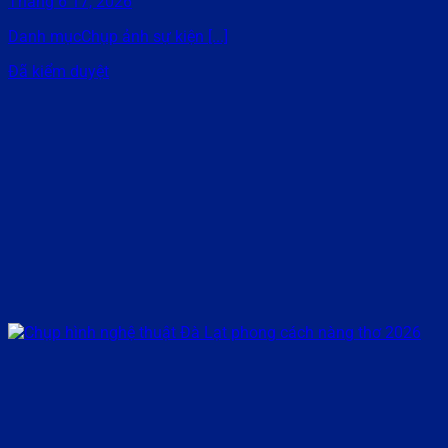
Tháng 6 17, 2026
Danh mụcChụp ảnh sự kiện [...]
Đã kiểm duyệt