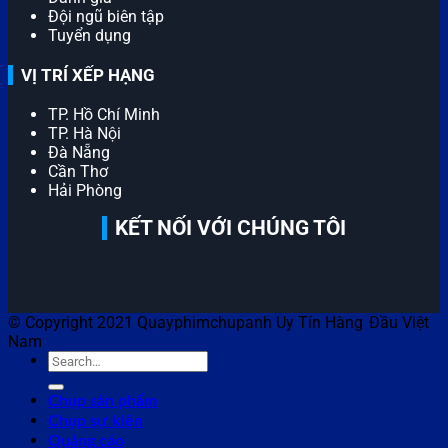
Đội ngũ biên tập
Tuyển dụng
VỊ TRÍ XẾP HẠNG
TP. Hồ Chí Minh
TP. Hà Nội
Đà Nẵng
Cần Thơ
Hải Phòng
KẾT NỐI VỚI CHÚNG TÔI
© Copyright 2021 Quayphimchupanh Uy Tín Hàng Đầu Việt
Nam
Chụp sản phẩm
Chụp sự kiện
Quảng cáo