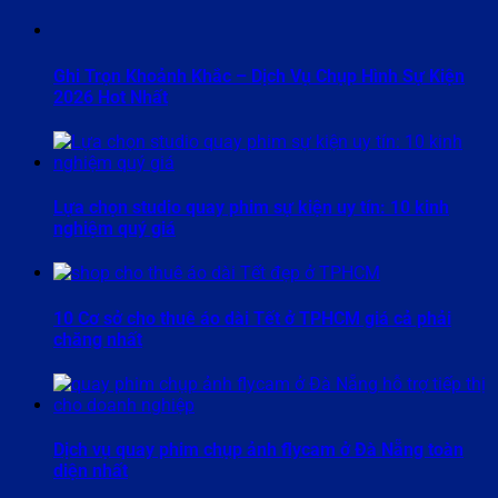
Ghi Trọn Khoảnh Khắc – Dịch Vụ Chụp Hình Sự Kiện
2026 Hot Nhất
Lựa chọn studio quay phim sự kiện uy tín: 10 kinh
nghiệm quý giá
10 Cơ sở cho thuê áo dài Tết ở TPHCM giá cả phải
chăng nhất
Dịch vụ quay phim chụp ảnh flycam ở Đà Nẵng toàn
diện nhất