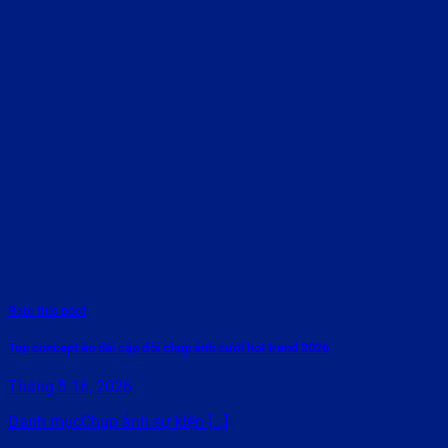
Rate this post
Top concept áo dài cặp đôi chụp ảnh cưới hot trend 2026
Tháng 5 16, 2026
Danh mụcChụp ảnh sự kiện [...]