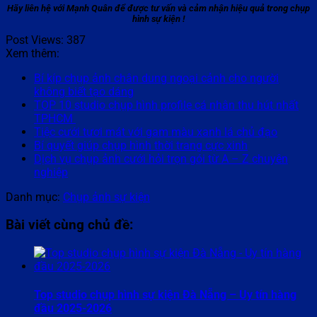
Hãy liên hệ với Mạnh Quân để được tư vấn và cảm nhận hiệu quả trong chụp
hình sự kiện !
Post Views:
387
Xem thêm:
Bí kíp chụp ảnh chân dung ngoại cảnh cho người
không biết tạo dáng
TOP 10 studio chụp hình profile cá nhân thu hút nhất
TPHCM
Tiệc cưới tươi mát với gam màu xanh lá chủ đạo
Bí quyết giúp chụp hình thời trang cực xinh
Dịch vụ chụp ảnh cưới hỏi trọn gói từ A – Z chuyên
nghiệp
Danh mục:
Chụp ảnh sự kiện
Bài viết cùng chủ đề:
Top studio chụp hình sự kiện Đà Nẵng – Uy tín hàng
đầu 2025-2026