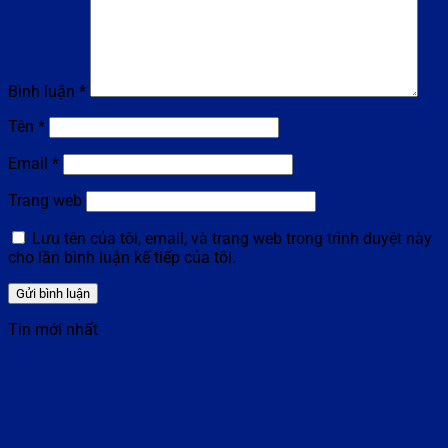
Bình luận
*
Tên
*
Email
*
Trang web
Lưu tên của tôi, email, và trang web trong trình duyệt này
cho lần bình luận kế tiếp của tôi.
Tin mới nhất