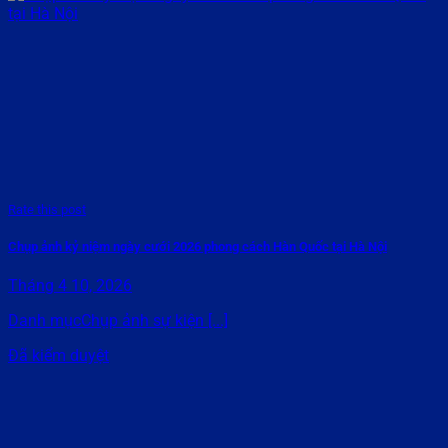
Rate this post
Chụp ảnh kỷ niệm ngày cưới 2026 phong cách Hàn Quốc tại Hà Nội
Tháng 4 10, 2026
Danh mụcChụp ảnh sự kiện [...]
Đã kiểm duyệt