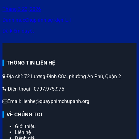
Tháng 3 23, 2026
Danh mụcChụp ảnh sự kiện [...]
Đã kiểm duyệt
THÔNG TIN LIÊN HỆ
Địa chỉ: 72 Lương Đình Của, phường An Phú, Quận 2
Điện thoại : 0797.975.975
Email: lienhe@quayphimchupanh.org
VỀ CHÚNG TÔI
Giới thiệu
Liên hệ
Đánh giá