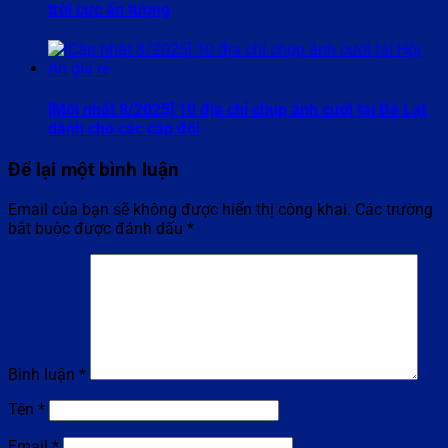
trời cực ấn tượng
[Mới nhất 8/2025] 10 địa chỉ chụp ảnh cưới tại Đà Lạt
dành cho các cặp đôi
Để lại một bình luận
Email của bạn sẽ không được hiển thị công khai.
Các trường
bắt buộc được đánh dấu
*
Bình luận
*
Tên
*
Email
*