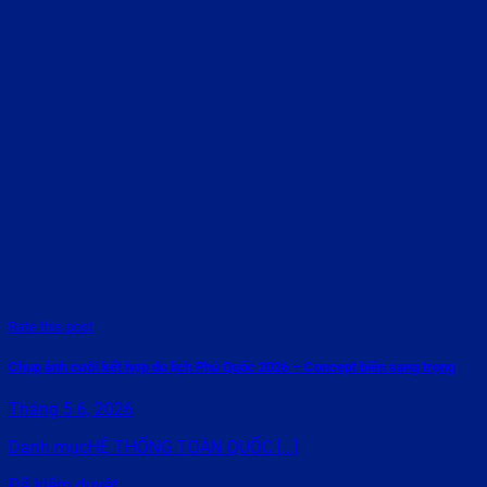
Rate this post
Chụp ảnh cưới kết hợp du lịch Phú Quốc 2026 – Concept biển sang trọng
Tháng 5 6, 2026
Danh mụcHỆ THỐNG TOÀN QUỐC [...]
Đã kiểm duyệt