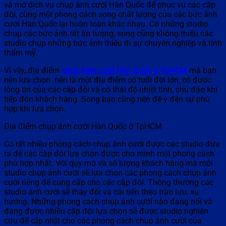
và mở dịch vụ chụp ảnh cưới Hàn Quốc để phục vụ các cặp
đôi, cùng một phong cách song chất lượng của các bức ảnh
cưới Hàn Quốc lại hoàn toàn khác nhau. Có những studio
chụp các bức ảnh rất ấn tượng, song cũng không thiếu các
studio chụp những bức ảnh thiếu đi sự chuyên nghiệp và tính
thẩm mỹ.
Vì vậy, địa điểm
chụp hình cưới Hàn Quốc ở TpHCM
mà bạn
nên lựa chọn nên là một địa điểm có tuổi đời lớn, có được
lòng tin của các cặp đôi và có thái độ nhiệt tình, chu đáo khi
tiếp đón khách hàng. Song bạn cũng nên để ý đến sự phù
hợp khi lựa chọn.
Địa điểm chụp ảnh cưới Hàn Quốc ở TpHCM
Có rất nhiều phong cách chụp ảnh cưới được các studio đưa
ra để các cặp đôi lựa chọn được cho mình một phong cách
phù hợp nhất. Với quy mô và số lượng khách hàng mà mỗi
studio chụp ảnh cưới sẽ lựa chọn các phong cách chụp ảnh
cưới riêng để cung cấp cho các cặp đôi. Thông thường các
studio ảnh cưới sẽ thay đổi và cải tiến theo trào lưu, xu
hướng. Những phong cách chụp ảnh cưới nào đang nổi và
đang được nhiều cặp đôi lựa chọn sẽ được studio nghiên
cứu để cập nhật cho các phong cách chụp ảnh cưới của