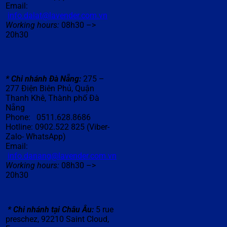
Email:
info.dalat@lavender.com.vn
Working hours:
08h30 –>
20h30
* Chi nhánh Đà N
ẵ
ng:
275 –
277 Điện Biên Phủ, Quận
Thanh Khê, Thành phố Đà
Nẵng
Phone: 0511.628.8686
Hotline: 0902.522 825 (Viber-
Zalo- WhatsApp)
Email:
info.danang@lavender.com.vn
Working hours:
08h30 –>
20h30
* Chi nhánh t
ạ
i Ch
â
u
Â
u:
5 rue
preschez, 92210 Saint Cloud,