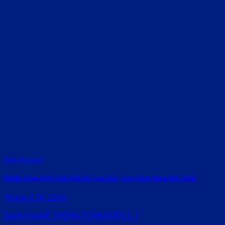
Rate this post
Studio Chụp Hình Cưới Hội An Trọn Gói – Lựa Chọn Hàng Đầu 2026
Tháng 4 20, 2026
Danh mụcHỆ THỐNG TOÀN QUỐC [...]