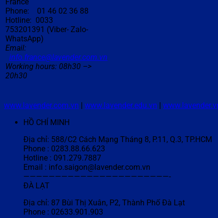
France
Phone: 01 46 02 36 88
Hotline: 0033
753201391 (Viber- Zalo-
WhatsApp)
Email:
info.france@lavender.com.vn
Working hours: 08h30 –>
20h30
www.lavender.com.vn
|
www.lavender.edu.vn
|
www.lavender.v
HỒ CHÍ MINH
Địa chỉ: 588/C2 Cách Mạng Tháng 8, P.11, Q.3, TP.HCM
Phone : 0283.88.66.623
Hotline : 091.279.7887
Email : info.saigon@lavender.com.vn
———————————————————————-
ĐÀ LẠT
Địa chỉ: 87 Bùi Thị Xuân, P2, Thành Phố Đà Lạt
Phone : 02633.901.903