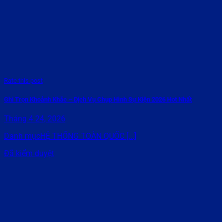
Rate this post
Ghi Trọn Khoảnh Khắc – Dịch Vụ Chụp Hình Sự Kiện 2026 Hot Nhất
Tháng 4 24, 2026
Danh mụcHỆ THỐNG TOÀN QUỐC [...]
Đã kiểm duyệt