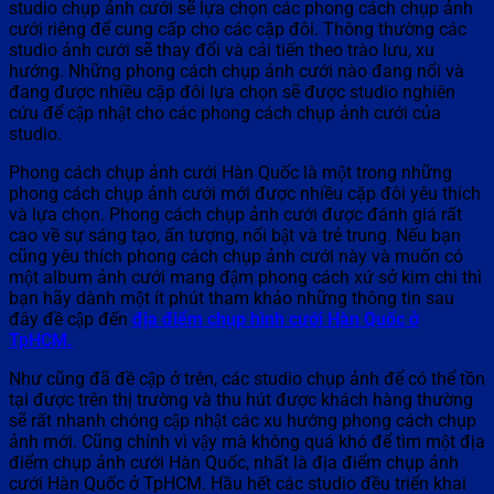
studio chụp ảnh cưới sẽ lựa chọn các phong cách chụp ảnh
cưới riêng để cung cấp cho các cặp đôi. Thông thường các
studio ảnh cưới sẽ thay đổi và cải tiến theo trào lưu, xu
hướng. Những phong cách chụp ảnh cưới nào đang nổi và
đang được nhiều cặp đôi lựa chọn sẽ được studio nghiên
cứu để cập nhật cho các phong cách chụp ảnh cưới của
studio.
Phong cách chụp ảnh cưới Hàn Quốc là một trong những
phong cách chụp ảnh cưới mới được nhiều cặp đôi yêu thích
và lựa chọn. Phong cách chụp ảnh cưới được đánh giá rất
cao về sự sáng tạo, ấn tượng, nổi bật và trẻ trung. Nếu bạn
cũng yêu thích phong cách chụp ảnh cưới này và muốn có
một album ảnh cưới mang đậm phong cách xứ sở kim chi thì
bạn hãy dành một ít phút tham khảo những thông tin sau
đây đề cập đến
địa điểm chụp hình cưới Hàn Quốc ở
TpHCM.
Như cũng đã đề cập ở trên, các studio chụp ảnh để có thể tồn
tại được trên thị trường và thu hút được khách hàng thường
sẽ rất nhanh chóng cập nhật các xu hướng phong cách chụp
ảnh mới. Cũng chính vì vậy mà không quá khó để tìm một địa
điểm chụp ảnh cưới Hàn Quốc, nhất là địa điểm chụp ảnh
cưới Hàn Quốc ở TpHCM. Hầu hết các studio đều triển khai