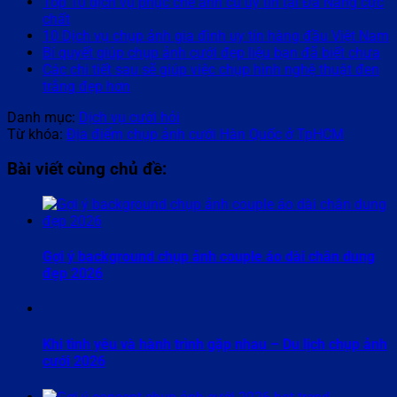
Top 10 dịch vụ phục chế ảnh cũ uy tín tại Đà Nẵng cực
chất
10 Dịch vụ chụp ảnh gia đình uy tín hàng đầu Việt Nam
Bí quyết giúp chụp ảnh cưới đẹp liệu bạn đã biết chưa
Các chi tiết sau sẽ giúp việc chụp hình nghệ thuật đen
trắng đẹp hơn
Danh mục:
Dịch vụ cưới hỏi
Từ khóa:
Địa điểm chụp ảnh cưới Hàn Quốc ở TpHCM
Bài viết cùng chủ đề:
Gợi ý background chụp ảnh couple áo dài chân dung
đẹp 2026
Khi tình yêu và hành trình gặp nhau – Du lịch chụp ảnh
cưới 2026