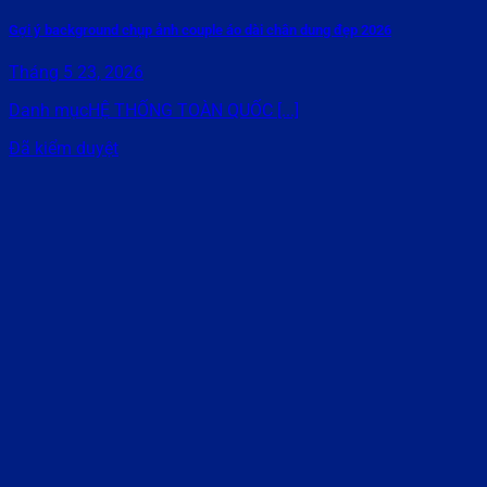
Gợi ý background chụp ảnh couple áo dài chân dung đẹp 2026
Tháng 5 23, 2026
Danh mụcHỆ THỐNG TOÀN QUỐC [...]
Đã kiểm duyệt