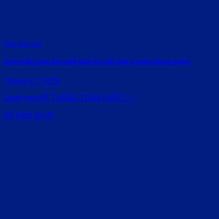
Rate this post
Hướng dẫn chụp ảnh nghệ thuật hè 2026 đẹp tự nhiên không gượng
Tháng 6 3, 2026
Danh mụcHỆ THỐNG TOÀN QUỐC [...]
Đã kiểm duyệt