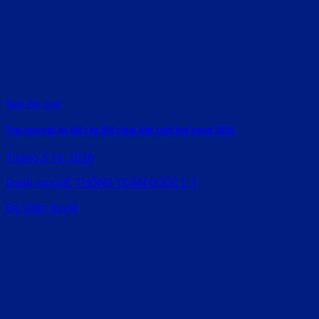
Rate this post
Top concept áo dài cặp đôi chụp ảnh cưới hot trend 2026
Tháng 5 16, 2026
Danh mụcHỆ THỐNG TOÀN QUỐC [...]
Đã kiểm duyệt