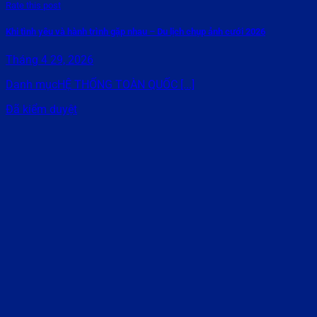
Rate this post
Khi tình yêu và hành trình gặp nhau – Du lịch chụp ảnh cưới 2026
Tháng 4 29, 2026
Danh mụcHỆ THỐNG TOÀN QUỐC [...]
Đã kiểm duyệt