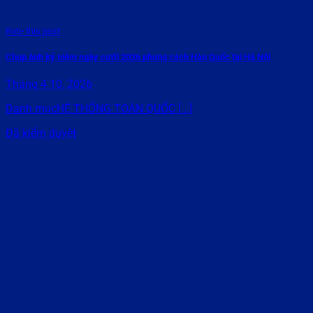
Rate this post
Chụp ảnh kỷ niệm ngày cưới 2026 phong cách Hàn Quốc tại Hà Nội
Tháng 4 10, 2026
Danh mụcHỆ THỐNG TOÀN QUỐC [...]
Đã kiểm duyệt