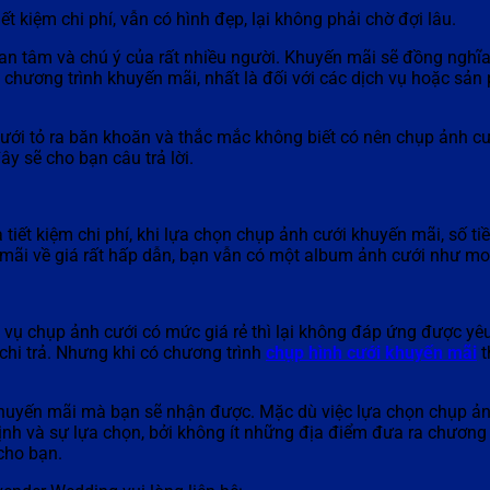
t kiệm chi phí, vẫn có hình đẹp, lại không phải chờ đợi lâu.
an tâm và chú ý của rất nhiều người. Khuyến mãi sẽ đồng nghĩa 
 chương trình khuyến mãi, nhất là đối với các dịch vụ hoặc sản
 cưới tỏ ra băn khoăn và thắc mắc không biết có nên chụp ảnh
y sẽ cho bạn câu trả lời.
tiết kiệm chi phí, khi lựa chọn chụp ảnh cưới khuyến mãi, số ti
 mãi về giá rất hấp dẫn, bạn vẫn có một album ảnh cưới như m
h vụ chụp ảnh cưới có mức giá rẻ thì lại không đáp ứng được yêu
 chi trả. Nhưng khi có chương trình
chụp hình cưới khuyến mãi
t
.
i khuyến mãi mà bạn sẽ nhận được. Mặc dù việc lựa chọn chụp 
định và sự lựa chọn, bởi không ít những địa điểm đưa ra chương
 cho bạn.