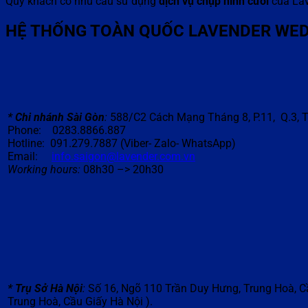
Quý khách có nhu cầu sử dụng
dịch vụ chụp hình cưới
của Lav
HỆ THỐNG TOÀN QUỐC LAVENDER
WED
*
Chi nhánh Sài Gòn
:
588/C2 Cách Mạng Tháng 8, P.11, Q.3,
Phone: 0283.8866.887
Hotline: 091.279.7887 (Viber- Zalo- WhatsApp)
Email:
info.saigon@lavender.com.vn
Working hours:
08h30 –> 20h30
*
Tr
ụ
S
ở
Hà N
ộ
i
:
Số 16, Ngõ 110 Trần Duy Hưng, Trung Hoà, Cầ
Trung Hoà, Cầu Giấy Hà Nội ).