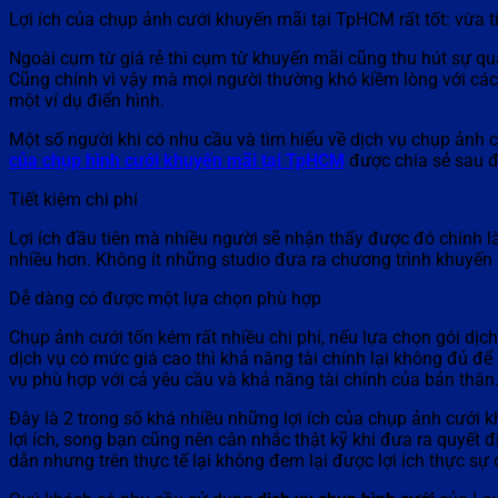
Lợi ích của chụp ảnh cưới khuyến mãi tại TpHCM rất tốt: vừa tiế
Ngoài cụm từ giá rẻ thì cụm từ khuyến mãi cũng thu hút sự qu
Cũng chính vì vậy mà mọi người thường khó kiềm lòng với các
một ví dụ điển hình.
Một số người khi có nhu cầu và tìm hiểu về dịch vụ chụp ảnh
của chụp hình cưới khuyến mãi tại TpHCM
được chia sẻ sau đâ
Tiết kiệm chi phí
Lợi ích đầu tiên mà nhiều người sẽ nhận thấy được đó chính là 
nhiều hơn. Không ít những studio đưa ra chương trình khuyến
Dễ dàng có được một lựa chọn phù hợp
Chụp ảnh cưới tốn kém rất nhiều chi phí, nếu lựa chọn gói dịc
dịch vụ có mức giá cao thì khả năng tài chính lại không đủ để
vụ phù hợp với cả yêu cầu và khả năng tài chính của bản thân
Đây là 2 trong số khá nhiều những lợi ích của chụp ảnh cướ
lợi ích, song bạn cũng nên cân nhắc thật kỹ khi đưa ra quyết 
dẫn nhưng trên thực tế lại không đem lại được lợi ích thực sự