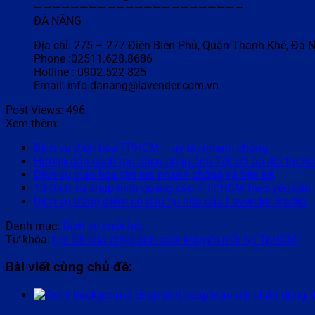
———————————————————————-
ĐÀ NẴNG
Địa chỉ: 275 – 277 Điện Biên Phủ, Quận Thanh Khê, Đà 
Phone :02511.628.8686
Hotline : 0902.522 825
Email: info.danang@lavender.com.vn
Post Views:
496
Xem thêm:
Dịch vụ điện hoa TPHCM – uy tín nhanh chóng
Hướng dẫn cách tạo dáng chụp ảnh Tết với áo dài tại H
Dịch vụ giao hoa tận nơi nhanh chóng và tiện lợi
10 Dịch vụ chụp hình quảng cáo ở TPHCM theo yêu cầu
Dịch vụ trang điểm cô dâu tại nhà của Lavender Studio
Danh mục:
Dịch vụ cưới hỏi
Từ khóa:
Lợi ích của chụp ảnh cưới khuyến mãi tại TpHCM
Bài viết cùng chủ đề: