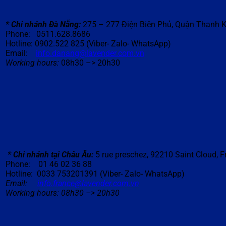
* Chi nhánh Đà N
ẵ
ng:
275 – 277 Điện Biên Phủ, Quận Thanh 
Phone: 0511.628.8686
Hotline: 0902.522 825 (Viber- Zalo- WhatsApp)
Email:
info.danang@lavender.com.vn
Working hours:
08h30 –> 20h30
* Chi nhánh t
ạ
i Ch
â
u
Â
u:
5 rue preschez, 92210 Saint Cloud, 
Phone: 01 46 02 36 88
Hotline: 0033 753201391 (Viber- Zalo- WhatsApp)
Email:
info.france@lavender.com.vn
Working hours: 08h30 –> 20h30