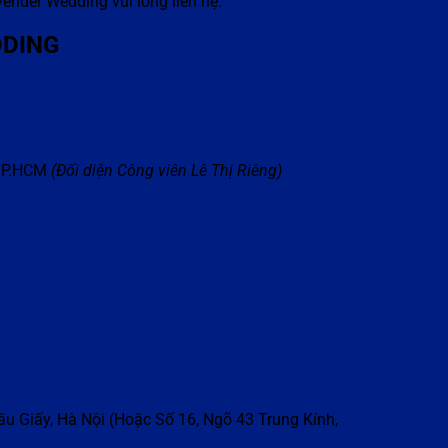
ender Wedding vui lòng liên hệ:
DING
 TP.HCM
(Đ
ố
i di
ệ
n C
ô
ng vi
ê
n L
ê
Th
ị
Ri
ê
ng)
u Giấy, Hà Nội (Hoặc Số 16, Ngõ 43 Trung Kính,