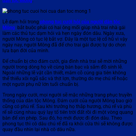
dân tộc Mông
.
Lễ dạm hỏi trong
phong tục cưới hỏi của người dân tộc
Mông
bắt buộc phải có hai ông mối giúp nhà trai nhà gái
làm các thủ tục dạm hỏi và hẹn ngày đón dâu. Ngày xưa,
người Mông có tục lệ bắt vợ. Đây là một tục lệ cổ hũ vì vậy
ngày nay, người Mông đã để cho trai gái được tự do chọn
lựa bạn đời của mình.
Để chuẩn bị cho đám cưới, gia đình nhà trai sẽ mời những
người trong dòng họ về cùng bàn bạc và sắm đồ sính lễ.
Ngoài những lễ vật cần thiết, mâm cỗ cúng gia tiên không
thể thiếu xôi ngũ sắc và thịt lợn, thường do mẹ chú rể hoặc
một người phụ nữ lớn tuổi chuẩn bị.
Trong ngày cưới, mọi người sẽ mặc những trang phục truyền
thống của dân tộc Mông. Đám cưới của người Mông bao giờ
cũng có phù rể. Sau khi trưởng họ thắp hương, chú rể và phù
rể sẽ cùng nhau quỳ lạy tổ tiên trời đất rồi đi một vòng quang
bàn để xin phép. Sau đó, họ mới được đi đón dâu. Theo
phong tục thì cô dâu chú rể đã ra khỏi cửa thì sẽ không được
quay đầu nhìn lại nhà cô dâu nữa.