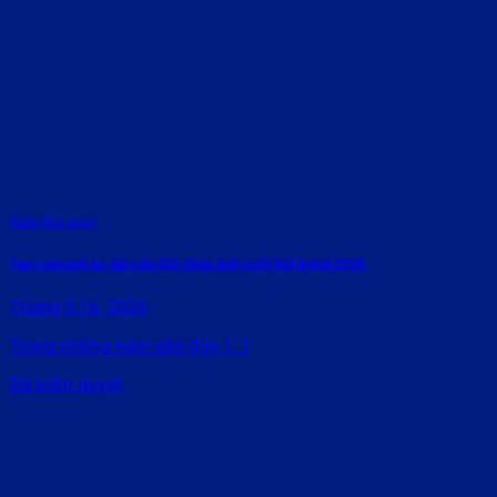
Rate this post
Top concept áo dài cặp đôi chụp ảnh cưới hot trend 2026
Tháng 5 16, 2026
Trong những năm gần đây, [...]
Đã kiểm duyệt