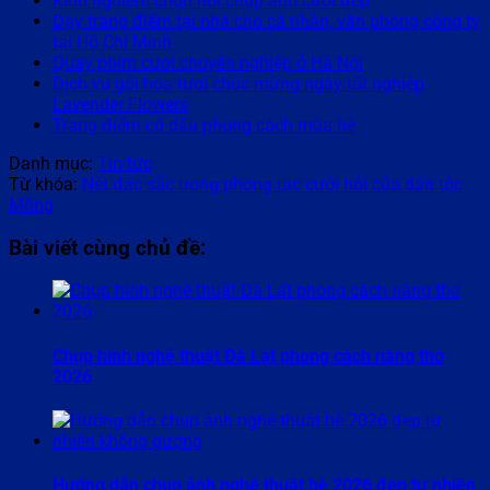
Kinh nghiệm chọn nơi chụp ảnh cưới đẹp
Dạy trang điểm tại nhà cho cá nhân, văn phòng công ty
tại Hồ Chí Minh
Quay phim cưới chuyên nghiệp ở Hà Nội
Dịch vụ gói hoa tươi chúc mừng ngày tốt nghiệp
Lavender Flowers
Trang điểm cô dâu phong cách mùa hè
Danh mục:
Tin tức
Từ khóa:
Nét đặc sắc trong phong tục cưới hỏi của dân tộc
Mông
Bài viết cùng chủ đề:
Chụp hình nghệ thuật Đà Lạt phong cách nàng thơ
2026
Hướng dẫn chụp ảnh nghệ thuật hè 2026 đẹp tự nhiên