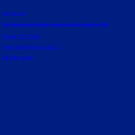
Rate this post
Gợi ý background chụp ảnh couple áo dài chân dung đẹp 2026
Tháng 5 23, 2026
Trong hành trình lưu giữ [...]
Đã kiểm duyệt