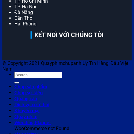
TP. Hồ Chí Minh
TP. Hà Nội
Đà Nẵng
Cần Thơ
Hải Phòng
KẾT NỐI VỚI CHÚNG TÔI
© Copyright 2021 Quayphimchupanh Uy Tín Hàng Đầu Việt
Nam
Chụp sản phẩm
Chụp sự kiện
Quảng cáo
Dịch vụ cưới hỏi
Khuyến mại
Quay phim
Wedding Planner
WooCommerce not Found