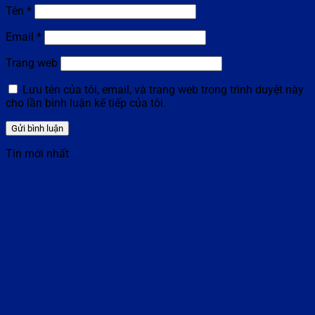
Tên
*
Email
*
Trang web
Lưu tên của tôi, email, và trang web trong trình duyệt này
cho lần bình luận kế tiếp của tôi.
Tin mới nhất