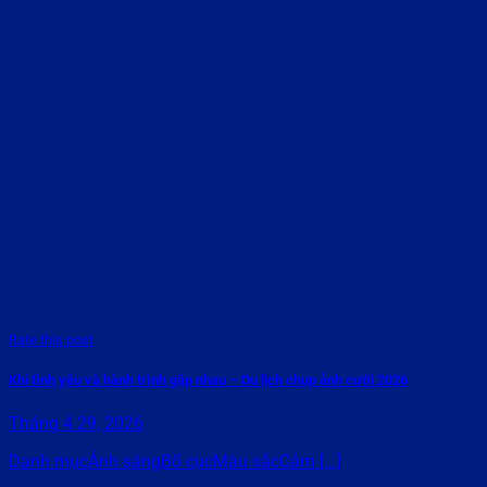
Rate this post
Khi tình yêu và hành trình gặp nhau – Du lịch chụp ảnh cưới 2026
Tháng 4 29, 2026
Danh mụcÁnh sángBố cụcMàu sắcCảm [...]