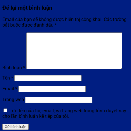
Để lại một bình luận
Email của bạn sẽ không được hiển thị công khai.
Các trường
bắt buộc được đánh dấu
*
Bình luận
*
Tên
*
Email
*
Trang web
Lưu tên của tôi, email, và trang web trong trình duyệt này
cho lần bình luận kế tiếp của tôi.