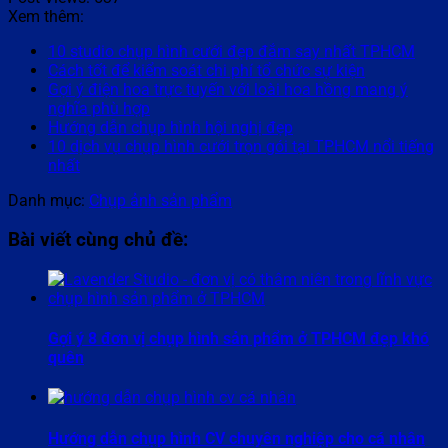
Xem thêm:
10 studio chụp hình cưới đẹp đắm say nhất TPHCM
Cách tốt để kiểm soát chi phí tổ chức sự kiện
Gợi ý điện hoa trực tuyến với loài hoa hồng mang ý
nghĩa phù hợp
Hướng dẫn chụp hình hội nghị đẹp
10 dịch vụ chụp hình cưới trọn gói tại TPHCM nổi tiếng
nhất
Danh mục:
Chụp ảnh sản phẩm
Bài viết cùng chủ đề:
Gợi ý 8 đơn vị chụp hình sản phẩm ở TPHCM đẹp khó
quên
Hướng dẫn chụp hình CV chuyên nghiệp cho cá nhân