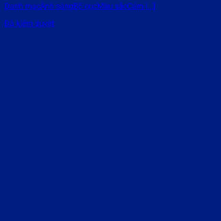
Danh mụcÁnh sángBố cụcMàu sắcCảm [...]
Đã kiểm duyệt