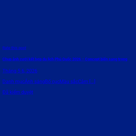
Rate this post
Chụp ảnh cưới kết hợp du lịch Phú Quốc 2026 – Concept biển sang trọng
Tháng 5 6, 2026
Danh mụcÁnh sángBố cụcMàu sắcCảm [...]
Đã kiểm duyệt