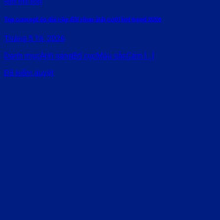
Rate this post
Top concept áo dài cặp đôi chụp ảnh cưới hot trend 2026
Tháng 5 16, 2026
Danh mụcÁnh sángBố cụcMàu sắcCảm [...]
Đã kiểm duyệt