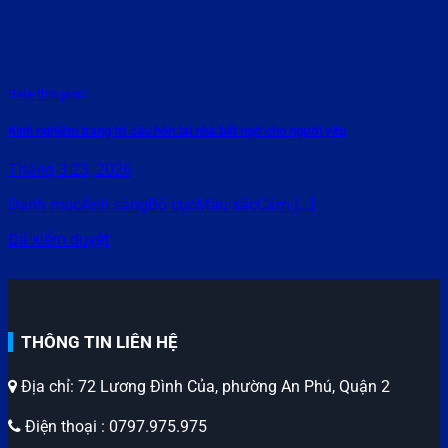
Rate this post
Kinh nghiệm trang trí cầu hôn tại nhà bất ngờ cho người yêu
Tháng 3 23, 2026
Danh mụcÁnh sángBố cụcMàu sắcCảm [...]
Đã kiểm duyệt
THÔNG TIN LIÊN HỆ
Địa chỉ: 72 Lương Đình Của, phường An Phú, Quận 2
Điện thoại : 0797.975.975