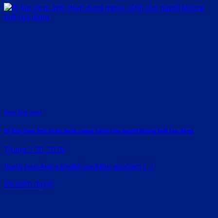
Rate this post
Bí kíp chụp ảnh chân dung ngoại cảnh cho người không biết tạo dáng
Tháng 3 30, 2026
Danh mụcÁnh sángBố cụcMàu sắcCảm [...]
Đã kiểm duyệt