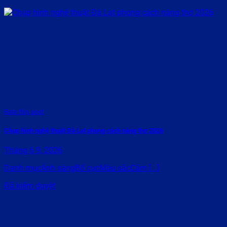
Rate this post
Chụp hình nghệ thuật Đà Lạt phong cách nàng thơ 2026
Tháng 6 9, 2026
Danh mụcÁnh sángBố cụcMàu sắcCảm [...]
Đã kiểm duyệt