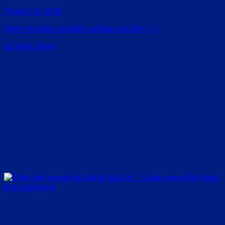
Tháng 6 3, 2026
Danh mụcÁnh sángBố cụcMàu sắcCảm [...]
Đã kiểm duyệt