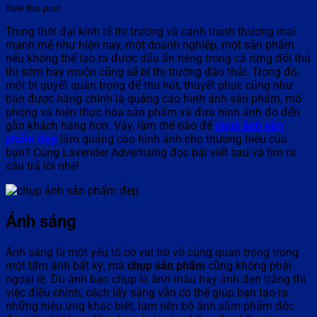
Rate this post
Trong thời đại kinh tế thị trường và cạnh tranh thương mại
mạnh mẽ như hiện nay, một doanh nghiệp, một sản phẩm
nếu không thể tạo ra được dấu ấn riêng trong cả rừng đổi thủ
thì sớm hay muộn cũng sẽ bị thị trường đào thải. Trong đó,
một bí quyết quan trọng để thu hút, thuyết phục cũng như
bán được hàng chính là quảng cáo hình ảnh sản phẩm, mô
phỏng và hiện thực hóa sản phẩm và đưa hình ảnh đó đến
gần khách hàng hơn. Vậy, làm thế nào để
chụp ảnh sản
phẩm đẹp
làm quảng cáo hình ảnh cho thương hiệu của
bạn? Cùng Lavender Advertising đọc bài viết sau và tìm ra
câu trả lời nhé!
Ánh sáng
Ánh sáng là một yếu tố có vai trò vô cùng quan trọng trong
một tấm ảnh bất kỳ, mà
chụp sản phẩm
cũng không phải
ngoại lệ. Dù ảnh bạn chụp là ảnh màu hay ảnh đen trắng thì
việc điều chỉnh, cách lấy sáng vẫn có thể giúp bạn tạo ra
những hiệu ứng khác biệt, làm nên bộ ảnh sảm phẩm độc