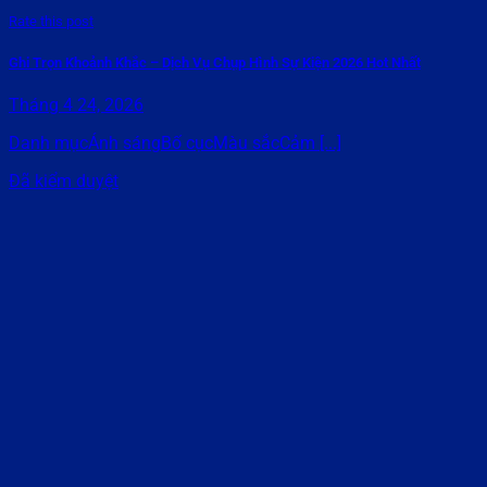
Rate this post
Ghi Trọn Khoảnh Khắc – Dịch Vụ Chụp Hình Sự Kiện 2026 Hot Nhất
Tháng 4 24, 2026
Danh mụcÁnh sángBố cụcMàu sắcCảm [...]
Đã kiểm duyệt