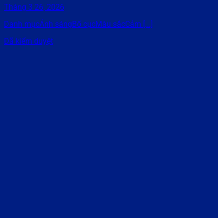
Tháng 3 26, 2026
Danh mụcÁnh sángBố cụcMàu sắcCảm [...]
Đã kiểm duyệt