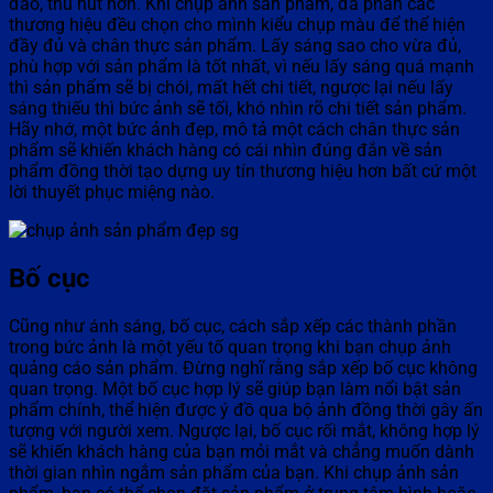
đáo, thu hút hơn. Khi chụp ảnh sản phẩm, đa phần các
thương hiệu đều chọn cho mình kiểu chụp màu để thể hiện
đầy đủ và chân thực sản phẩm. Lấy sáng sao cho vừa đủ,
phù hợp với sản phẩm là tốt nhất, vì nếu lấy sáng quá mạnh
thì sản phẩm sẽ bị chói, mất hết chi tiết, ngược lại nếu lấy
sáng thiếu thì bức ảnh sẽ tối, khó nhìn rõ chi tiết sản phẩm.
Hãy nhớ, một bức ảnh đẹp, mô tả một cách chân thực sản
phẩm sẽ khiến khách hàng có cái nhìn đúng đắn về sản
phẩm đồng thời tạo dựng uy tín thương hiệu hơn bất cứ một
lời thuyết phục miệng nào.
Bố cục
Cũng như ánh sáng, bố cục, cách sắp xếp các thành phần
trong bức ảnh là một yếu tố quan trọng khi bạn chụp ảnh
quảng cáo sản phẩm. Đừng nghĩ rằng sắp xếp bố cục không
quan trọng. Một bố cục hợp lý sẽ giúp bạn làm nổi bật sản
phẩm chính, thể hiện được ý đồ qua bộ ảnh đồng thời gây ấn
tượng với người xem. Ngược lại, bố cục rối mắt, không hợp lý
sẽ khiến khách hàng của bạn mỏi mắt và chẳng muốn dành
thời gian nhìn ngắm sản phẩm của bạn. Khi chụp ảnh sản