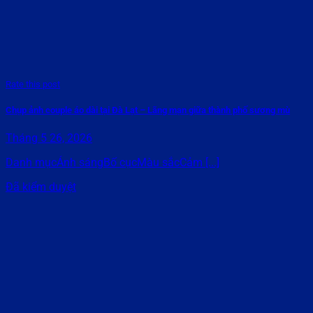
Rate this post
Chụp ảnh couple áo dài tại Đà Lạt – Lãng mạn giữa thành phố sương mù
Tháng 5 26, 2026
Danh mụcÁnh sángBố cụcMàu sắcCảm [...]
Đã kiểm duyệt