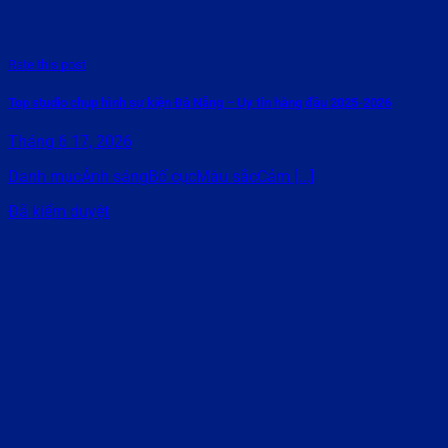
Rate this post
Top studio chụp hình sự kiện Đà Nẵng – Uy tín hàng đầu 2025-2026
Tháng 6 17, 2026
Danh mụcÁnh sángBố cụcMàu sắcCảm [...]
Đã kiểm duyệt