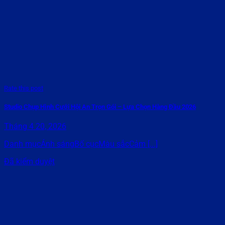
Rate this post
Studio Chụp Hình Cưới Hội An Trọn Gói – Lựa Chọn Hàng Đầu 2026
Tháng 4 20, 2026
Danh mụcÁnh sángBố cụcMàu sắcCảm [...]
Đã kiểm duyệt