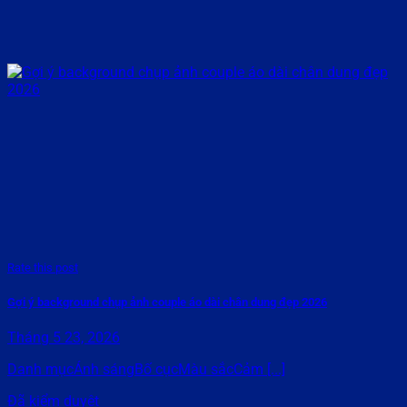
Rate this post
Gợi ý background chụp ảnh couple áo dài chân dung đẹp 2026
Tháng 5 23, 2026
Danh mụcÁnh sángBố cụcMàu sắcCảm [...]
Đã kiểm duyệt