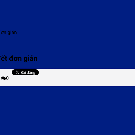
đơn giản
ết đơn giản
0