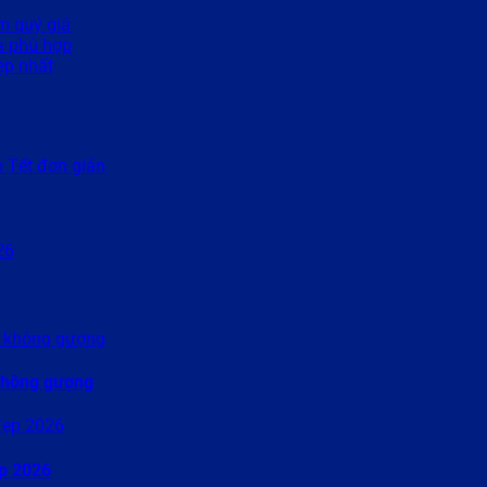
m quý giá
ĩa phù hợp
ẹp nhất
 Tết đơn giản
không gượng
ẹp 2026