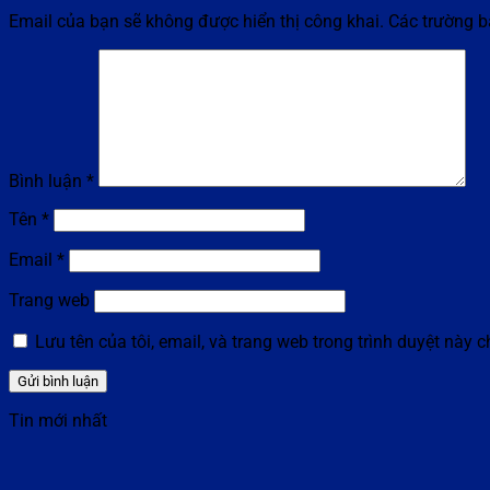
Email của bạn sẽ không được hiển thị công khai.
Các trường 
Bình luận
*
Tên
*
Email
*
Trang web
Lưu tên của tôi, email, và trang web trong trình duyệt này ch
Tin mới nhất