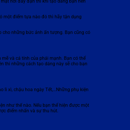
 mặt hơi đầy đặn thì khi tạo dáng bạn nên
có một điểm tựa nào đó thì hãy tận dụng
đẹp cho những bức ảnh ấn tượng. Bạn cũng có
 mẽ và cá tính của phái mạnh. Bạn có thể
iên thì những cách tạo dáng này sẽ cho bạn
ao lì xì, chậu hoa ngày Tết,…Những phụ kiện
hiện như thế nào. Nếu bạn thể hiện được một
ược điểm nhấn và sự thu hút.