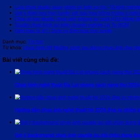
Lựa chọn studio quay phim sự kiện uy tín: 10 kinh nghiệ
Gợi ý điện hoa trực tuyến với loài hoa hồng mang ý ngh
Chia sẻ top studio chụp ảnh phóng sự cưới ở Đà Nẵng đ
Studio chụp hình sự kiện chuyên nghiệp tại Tp HCM
Điện hoa là gì? | Dịch vụ điện hoa trực tuyến
Danh mục:
Tin tức
Từ khóa:
chụp hình tết
Những cách tạo dáng chụp ảnh đẹp dịp
Bài viết cùng chủ đề:
Chụp hình nghệ thuật Đà Lạt phong cách nàng thơ 2026
Hướng dẫn chụp ảnh nghệ thuật hè 2026 đẹp tự nhiên 
Gợi ý background chụp ảnh couple áo dài chân dung đ