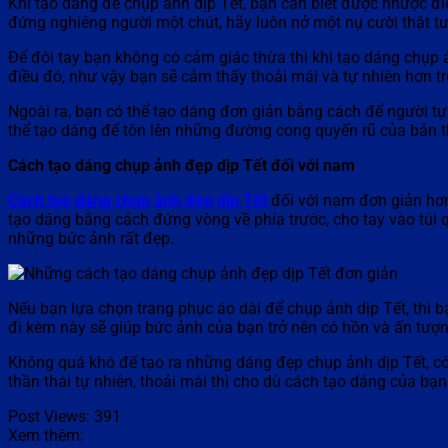
Khi tạo dáng để chụp ảnh dịp Tết, bạn cần biết được nhược đi
đứng nghiêng người một chút, hãy luôn nở một nụ cười thật tư
Để đôi tay bạn không có cảm giác thừa thì khi tạo dáng chụp 
điều đó, như vậy bạn sẽ cảm thấy thoải mái và tự nhiên hơn t
Ngoài ra, bạn có thể tạo dáng đơn giản bằng cách để người t
thể tạo dáng để tôn lên những đường cong quyến rũ của bản 
Cách tạo dáng chụp ảnh đẹp dịp Tết đối với nam
Cách tạo dáng chụp ảnh đẹp dịp Tết
đối với nam đơn giản hơn
tạo dáng bằng cách đứng vòng về phía trước, cho tay vào túi 
những bức ảnh rất đẹp.
Nếu bạn lựa chọn trang phục áo dài để chụp ảnh dịp Tết, thì b
đi kèm này sẽ giúp bức ảnh của bạn trở nên có hồn và ấn tượn
Không quá khó để tạo ra những dáng đẹp chụp ảnh dịp Tết, có 
thần thái tự nhiên, thoải mái thì cho dù cách tạo dáng của bạ
Post Views:
391
Xem thêm: