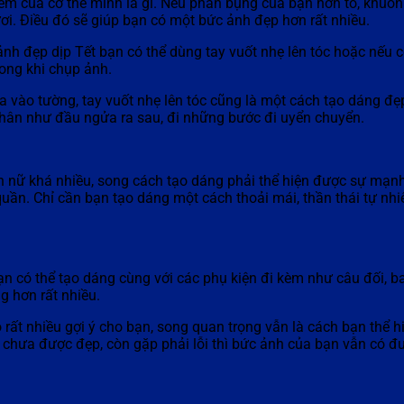
ểm của cơ thể mình là gì. Nếu phần bụng của bạn hơn to, khuôn
ơi. Điều đó sẽ giúp bạn có một bức ảnh đẹp hơn rất nhiều.
ảnh đẹp dịp Tết bạn có thể dùng tay vuốt nhẹ lên tóc hoặc nếu 
rong khi chụp ảnh.
ựa vào tường, tay vuốt nhẹ lên tóc cũng là một cách tạo dáng 
thân như đầu ngửa ra sau, đi những bước đi uyển chuyển.
 nữ khá nhiều, song cách tạo dáng phải thể hiện được sự mạnh
quần. Chỉ cần bạn tạo dáng một cách thoải mái, thần thái tự nh
ạn có thể tạo dáng cùng với các phụ kiện đi kèm như câu đối, b
g hơn rất nhiều.
rất nhiều gợi ý cho bạn, song quan trọng vẫn là cách bạn thể 
n chưa được đẹp, còn gặp phải lỗi thì bức ảnh của bạn vẫn có đ