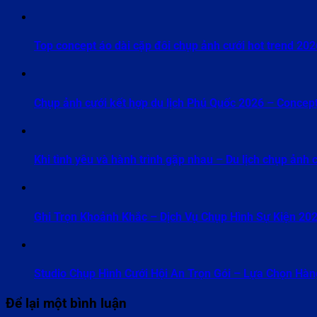
Top concept áo dài cặp đôi chụp ảnh cưới hot trend 202
Chụp ảnh cưới kết hợp du lịch Phú Quốc 2026 – Concept
Khi tình yêu và hành trình gặp nhau – Du lịch chụp ảnh 
Ghi Trọn Khoảnh Khắc – Dịch Vụ Chụp Hình Sự Kiện 20
Studio Chụp Hình Cưới Hội An Trọn Gói – Lựa Chọn Hà
Để lại một bình luận