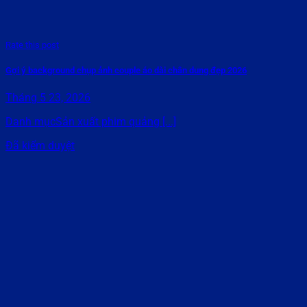
Rate this post
Gợi ý background chụp ảnh couple áo dài chân dung đẹp 2026
Tháng 5 23, 2026
Danh mụcSản xuất phim quảng [...]
Đã kiểm duyệt