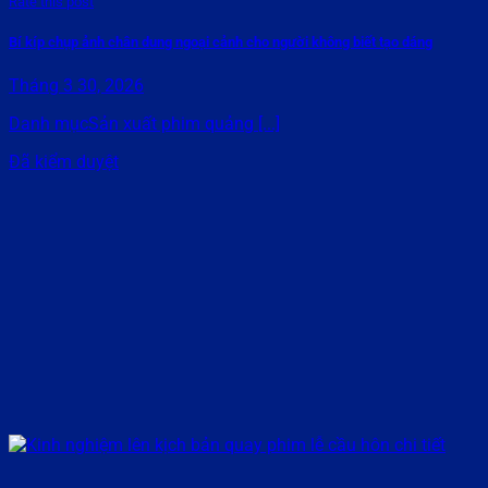
Rate this post
Bí kíp chụp ảnh chân dung ngoại cảnh cho người không biết tạo dáng
Tháng 3 30, 2026
Danh mụcSản xuất phim quảng [...]
Đã kiểm duyệt