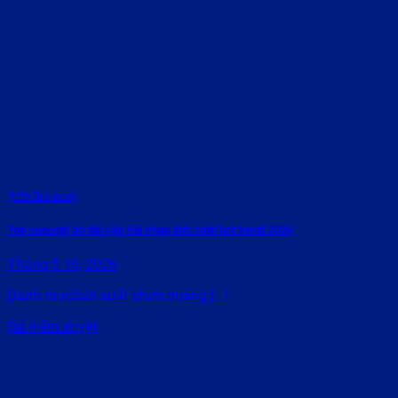
Rate this post
Top concept áo dài cặp đôi chụp ảnh cưới hot trend 2026
Tháng 5 16, 2026
Danh mụcSản xuất phim quảng [...]
Đã kiểm duyệt