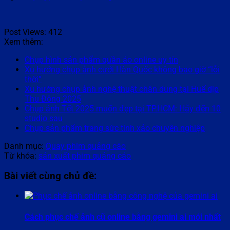
Post Views:
412
Xem thêm:
Chụp hình sản phẩm quần áo online uy tín
Xu hướng chụp ảnh cưới Hàn Quốc không bao giờ “lỗi
thời”
Xu hướng chụp ảnh nghệ thuật chân dung tại Huế dịp
Thu Đông 2025
Chụp ảnh Tết 2025 muốn đẹp tại TP.HCM: Hãy đến 10
studio sau
Chụp sản phẩm trang sức tinh xảo chuyên nghiệp
Danh mục:
Quay phim quảng cáo
Từ khóa:
sản xuất phim quảng cáo
Bài viết cùng chủ đề:
Cách phục chế ảnh cũ online bằng gemini ai mới nhất