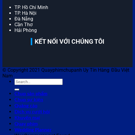
TP. Hồ Chí Minh
TP. Hà Nội
Đà Nẵng
Cần Thơ
Hải Phòng
KẾT NỐI VỚI CHÚNG TÔI
© Copyright 2021 Quayphimchupanh Uy Tín Hàng Đầu Việt
Nam
Chụp sản phẩm
Chụp sự kiện
Quảng cáo
Dịch vụ cưới hỏi
Khuyến mại
Quay phim
Wedding Planner