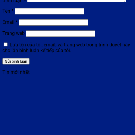
Bình luận
*
Tên
*
Email
*
Trang web
Lưu tên của tôi, email, và trang web trong trình duyệt này
cho lần bình luận kế tiếp của tôi.
Tin mới nhất