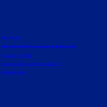
Rate this post
Kinh nghiệm lên kịch bản quay phim lễ cầu hôn chi tiết
Tháng 3 26, 2026
Danh mụcSản xuất phim quảng [...]
Đã kiểm duyệt