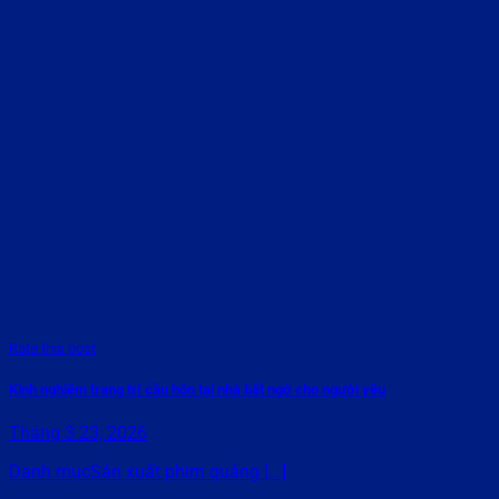
Rate this post
Kinh nghiệm trang trí cầu hôn tại nhà bất ngờ cho người yêu
Tháng 3 23, 2026
Danh mụcSản xuất phim quảng [...]