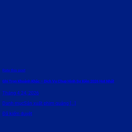
Rate this post
Ghi Trọn Khoảnh Khắc – Dịch Vụ Chụp Hình Sự Kiện 2026 Hot Nhất
Tháng 4 24, 2026
Danh mụcSản xuất phim quảng [...]
Đã kiểm duyệt