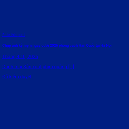
Rate this post
Chụp ảnh kỷ niệm ngày cưới 2026 phong cách Hàn Quốc tại Hà Nội
Tháng 4 10, 2026
Danh mụcSản xuất phim quảng [...]
Đã kiểm duyệt