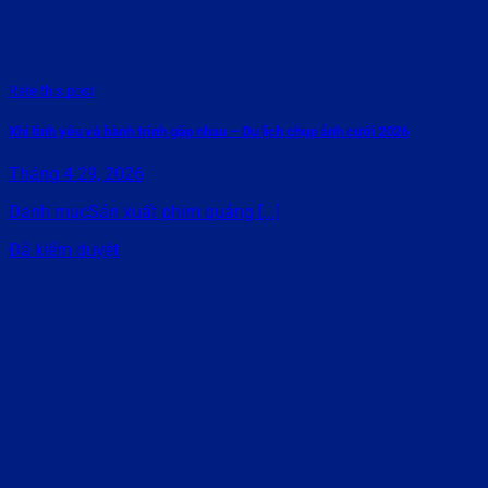
Rate this post
Khi tình yêu và hành trình gặp nhau – Du lịch chụp ảnh cưới 2026
Tháng 4 29, 2026
Danh mụcSản xuất phim quảng [...]
Đã kiểm duyệt