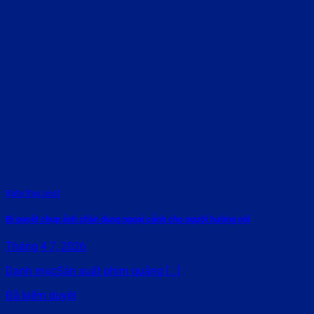
Rate this post
Bí quyết chụp ảnh chân dung ngoại cảnh cho người hướng nội
Tháng 4 7, 2026
Danh mụcSản xuất phim quảng [...]
Đã kiểm duyệt