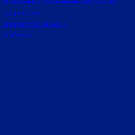
Ghi Trọn Khoảnh Khắc – Dịch Vụ Chụp Hình Sự Kiện 2026 Hot Nhất
Tháng 4 24, 2026
Danh mụcMột số loại hoa [...]
Đã kiểm duyệt