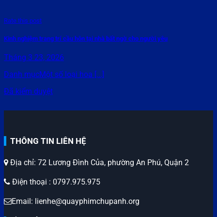
Rate this post
Kinh nghiệm trang trí cầu hôn tại nhà bất ngờ cho người yêu
Tháng 3 23, 2026
Danh mụcMột số loại hoa [...]
Đã kiểm duyệt
THÔNG TIN LIÊN HỆ
Địa chỉ: 72 Lương Đình Của, phường An Phú, Quận 2
Điện thoại : 0797.975.975
Email: lienhe@quayphimchupanh.org