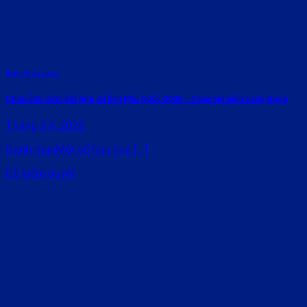
Rate this post
Chụp ảnh cưới kết hợp du lịch Phú Quốc 2026 – Concept biển sang trọng
Tháng 5 6, 2026
Danh mụcMột số loại hoa [...]
Đã kiểm duyệt