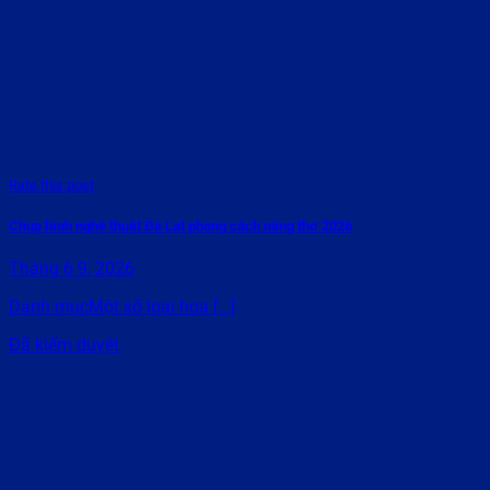
Rate this post
Chụp hình nghệ thuật Đà Lạt phong cách nàng thơ 2026
Tháng 6 9, 2026
Danh mụcMột số loại hoa [...]
Đã kiểm duyệt