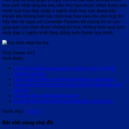
hoa sinh nhật tặng ba mẹ, nếu như bạn muốn chọn được cho
mình loại hoa đẹp nhấp, ý nghĩa nhất hay còn đang băn
khoăn khi không biết lựa chọn loại hoa nào cho phù hợp thì
hãy liên hệ ngay với Lavender Flowers để chúng tôi tư vấn
giúp bạn lựa chọn được những bó hoa, những món quà sinh
nhật đẹp, ý nghĩa nhất tặng đấng sinh thành của mình.
Post Views:
415
Xem thêm:
Lựa chọn studio quay phim sự kiện uy tín: 10 kinh
nghiệm quý giá
Cách trang trí tiệc sinh nhật đơn giản và ấn tượng
Chụp ảnh chân dung với áo dài giúp thể hiện bản sắc
dân tộc
Trang trí tiệc cưới bằng hoa tươi
Bí quyết chụp ảnh thời trang đẹp bằng điện thoại
Danh mục:
Tin tức
Bài viết cùng chủ đề: