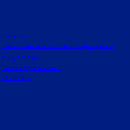
Rate this post
Studio Chụp Hình Cưới Hội An Trọn Gói – Lựa Chọn Hàng Đầu 2026
Tháng 4 20, 2026
Danh mụcMột số loại hoa [...]
Đã kiểm duyệt