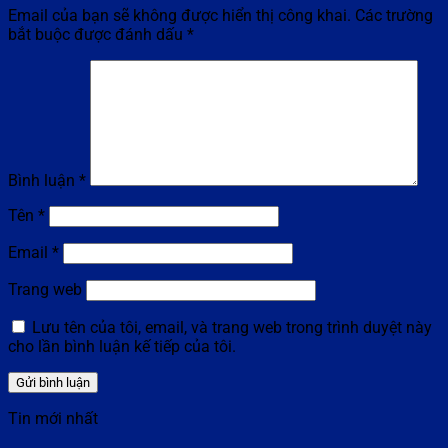
Email của bạn sẽ không được hiển thị công khai.
Các trường
bắt buộc được đánh dấu
*
Bình luận
*
Tên
*
Email
*
Trang web
Lưu tên của tôi, email, và trang web trong trình duyệt này
cho lần bình luận kế tiếp của tôi.
Tin mới nhất