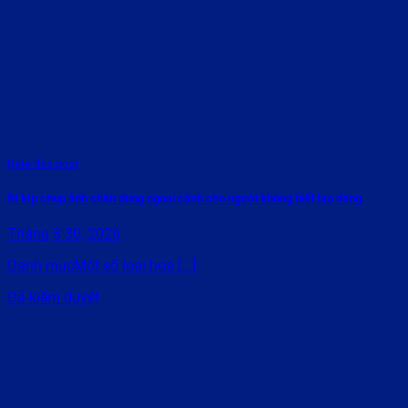
Rate this post
Bí kíp chụp ảnh chân dung ngoại cảnh cho người không biết tạo dáng
Tháng 3 30, 2026
Danh mụcMột số loại hoa [...]
Đã kiểm duyệt