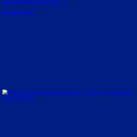
Danh mụcMột số loại hoa [...]
Đã kiểm duyệt