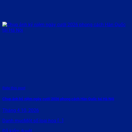
Rate this post
Chụp ảnh kỷ niệm ngày cưới 2026 phong cách Hàn Quốc tại Hà Nội
Tháng 4 10, 2026
Danh mụcMột số loại hoa [...]
Đã kiểm duyệt