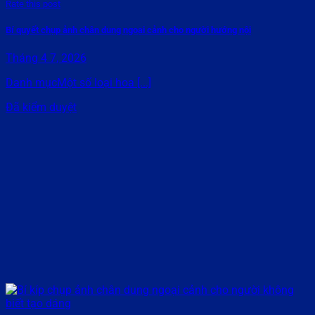
Rate this post
Bí quyết chụp ảnh chân dung ngoại cảnh cho người hướng nội
Tháng 4 7, 2026
Danh mụcMột số loại hoa [...]
Đã kiểm duyệt