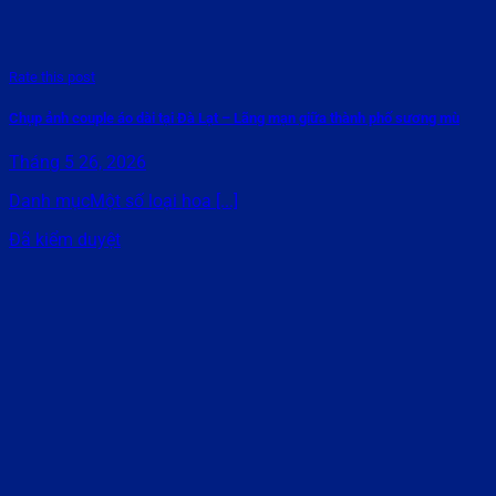
Rate this post
Chụp ảnh couple áo dài tại Đà Lạt – Lãng mạn giữa thành phố sương mù
Tháng 5 26, 2026
Danh mụcMột số loại hoa [...]
Đã kiểm duyệt