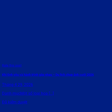
Rate this post
Khi tình yêu và hành trình gặp nhau – Du lịch chụp ảnh cưới 2026
Tháng 4 29, 2026
Danh mụcMột số loại hoa [...]
Đã kiểm duyệt