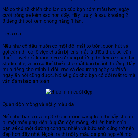
Nó có thể sẽ khiến cho làn da của bạn sẫm màu hơn, ngày
cưới trông sẽ kém sắc hơn đấy. Hãy lưu ý là sau khoảng 2 –
3 tiếng thì bôi kem chống nắng 1 lần.
Lens mắt
Nếu như cô dâu muốn có một đôi mắt to tròn, cuốn hút và
gợi cảm thì có lẽ việc chuẩn bị lens mắt là điều thực sự cần
thiết. Tuyệt đối không nên sử dụng những đôi lens có sẵn tại
studio nhé, vì nó có thể khiến cho mắt bạn bị ảnh hưởng. Hãy
mua riêng cho mình 1 đôi lens và đeo trong ngày cưới và
ngày ăn hỏi cũng được. Nó sẽ giúp cho bạn có đôi mắt to mà
vẫn đảm bảo an toàn.
Quần độn mông và nội y màu da
Nếu như bạn có vòng 3 không được căng tròn thì hãy chuẩn
bị một món phụ kiện là quần độn mông, khi lên hình nhìn
bạn sẽ có một đường cong tự nhiên và bức ảnh cũng trở nên
đẹp hơn đấy nhé. Ngoài ra thì nội y màu da phù hợp với mọi