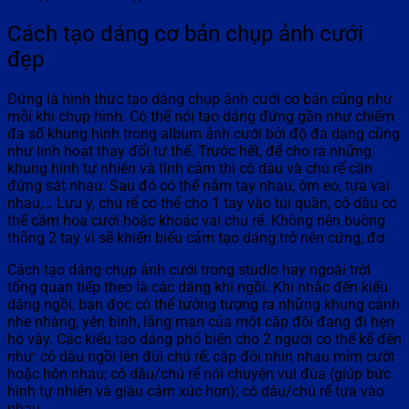
Cách tạo dáng cơ bản chụp ảnh cưới
đẹp
Đứng là hình thức tạo dáng chụp ảnh cưới cơ bản cũng như
mỗi khi chụp hình. Có thể nói tạo dáng đứng gần như chiếm
đa số khung hình trong album ảnh cưới bởi độ đa dạng cũng
như linh hoạt thay đổi tư thế. Trước hết, để cho ra những
khung hình tự nhiên và tình cảm thì cô dâu và chú rể cần
đứng sát nhau. Sau đó có thể nắm tay nhau, ôm eo, tựa vai
nhau,… Lưu ý, chú rể có thể cho 1 tay vào túi quần, cô dâu có
thể cầm hoa cưới hoặc khoác vai chú rể. Không nên buông
thõng 2 tay vì sẽ khiến biểu cảm tạo dáng trở nên cứng, đơ.
Cách tạo dáng chụp ảnh cưới trong studio hay ngoài trời
tổng quan tiếp theo là các dáng khi ngồi. Khi nhắc đến kiểu
dáng ngồi, bạn đọc có thể tưởng tượng ra những khung cảnh
nhẹ nhàng, yên bình, lãng mạn của một cặp đôi đang đi hẹn
hò vậy. Các kiểu tạo dáng phổ biến cho 2 người có thể kể đến
như: cô dâu ngồi lên đùi chú rể; cặp đôi nhìn nhau mỉm cười
hoặc hôn nhau; cô dâu/chú rể nói chuyện vui đùa (giúp bức
hình tự nhiên và giàu cảm xúc hơn); cô dâu/chú rể tựa vào
nhau,….