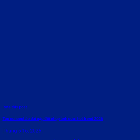
Rate this post
Top concept áo dài cặp đôi chụp ảnh cưới hot trend 2026
Tháng 5 16, 2026