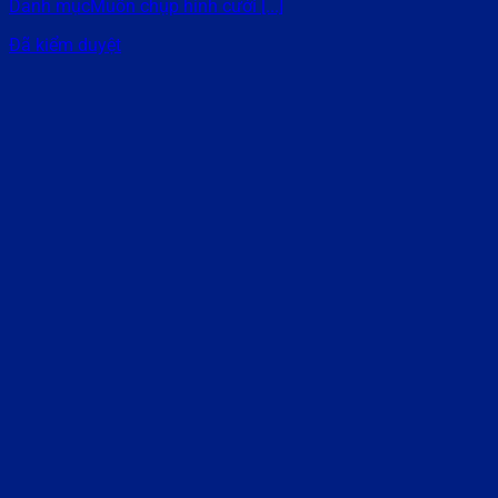
Danh mụcMuốn chụp hình cưới [...]
Đã kiểm duyệt