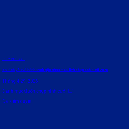
Rate this post
Khi tình yêu và hành trình gặp nhau – Du lịch chụp ảnh cưới 2026
Tháng 4 29, 2026
Danh mụcMuốn chụp hình cưới [...]
Đã kiểm duyệt