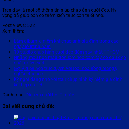
Trên đây là một số thông tin giúp chụp ảnh cưới đẹp. Hy
vọng đã giúp bạn có thêm kiến thức cần thiết nhé.
Post Views:
522
Xem thêm:
Làm album kỉ niệm khi chụp ảnh gia đình trong các
ngày lễ trong năm
10 studio chụp hình cưới đẹp đắm say nhất TPHCM
Những màu hoa mẫu đơn làm hoa cầm tay cô dâu đẹp
nhất ngày cưới
Gợi ý điện hoa trực tuyến với loài hoa hồng mang ý
nghĩa phù hợp
Kỳ nghỉ đáng nhớ với tour chụp hình kỷ niệm gia đình
kết hợp du lịch.
Danh mục:
Dịch vụ cưới hỏi
Tin tức
Bài viết cùng chủ đề: