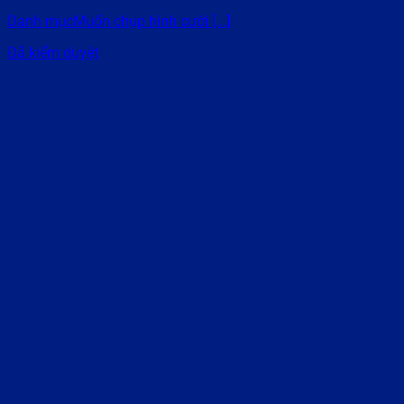
Danh mụcMuốn chụp hình cưới [...]
Đã kiểm duyệt