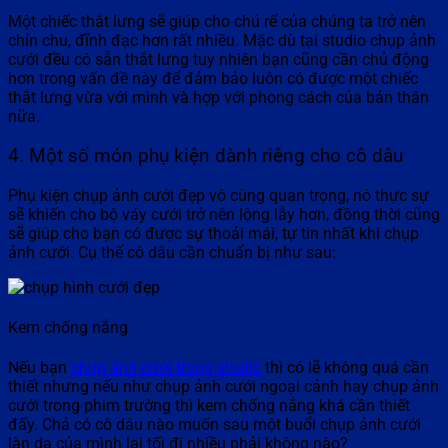
Một chiếc thắt lưng sẽ giúp cho chú rể của chúng ta trở nên
chỉn chu, đĩnh đạc hơn rất nhiều. Mặc dù tại studio chụp ảnh
cưới đều có sẵn thắt lưng tuy nhiên bạn cũng cần chủ động
hơn trong vấn đề này để đảm bảo luôn có được một chiếc
thắt lưng vừa với mình và hợp với phong cách của bản thân
nữa.
4. Một số món phụ kiện dành riêng cho cô dâu
Phụ kiện chụp ảnh cưới đẹp vô cùng quan trọng, nó thực sự
sẽ khiến cho bộ váy cưới trở nên lộng lẫy hơn, đồng thời cũng
sẽ giúp cho bạn có được sự thoải mái, tự tin nhất khi chụp
ảnh cưới. Cụ thể cô dâu cần chuẩn bị như sau:
Kem chống nắng
Nếu bạn
chụp ảnh cưới trong studio
thì có lẽ không quá cần
thiết nhưng nếu như chụp ảnh cưới ngoại cảnh hay chụp ảnh
cưới trong phim trường thì kem chống nắng khá cần thiết
đấy. Chả có cô dâu nào muốn sau một buổi chụp ảnh cưới
làn da của mình lại tối đi nhiều phải không nào?