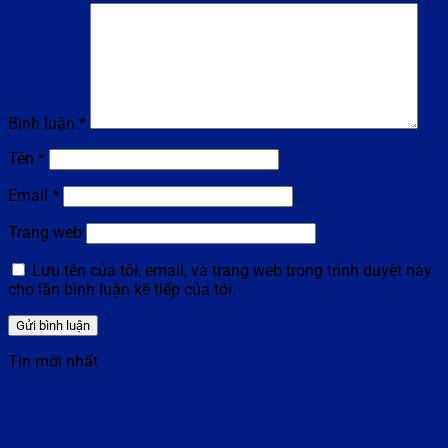
Bình luận
*
Tên
*
Email
*
Trang web
Lưu tên của tôi, email, và trang web trong trình duyệt này
cho lần bình luận kế tiếp của tôi.
Tin mới nhất